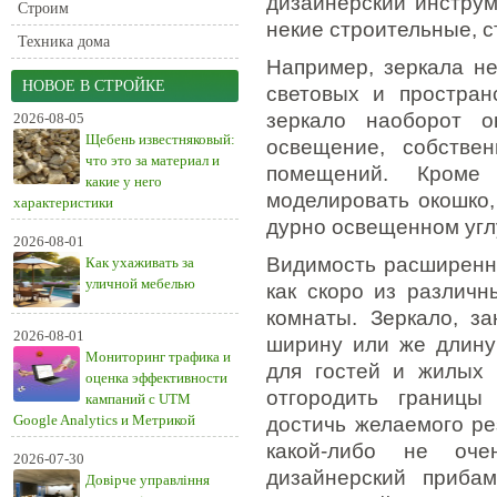
дизайнерский инструм
Строим
некие строительные, 
Техника дома
Например, зеркала н
НОВОЕ В СТРОЙКЕ
световых и пространс
зеркало наоборот о
2026-08-05
Щебень известняковый:
освещение, собстве
что это за материал и
помещений. Кроме
какие у него
моделировать окошко,
характеристики
дурно освещенном угл
2026-08-01
Видимость расширенн
Как ухаживать за
уличной мебелью
как скоро из различ
комнаты. Зеркало, з
2026-08-01
ширину или же длину 
Мониторинг трафика и
для гостей и жилых 
оценка эффективности
отгородить границы 
кампаний с UTM
Google Analytics и Метрикой
достичь желаемого ре
какой-либо не оч
2026-07-30
дизайнерский прибам
Довірче управління