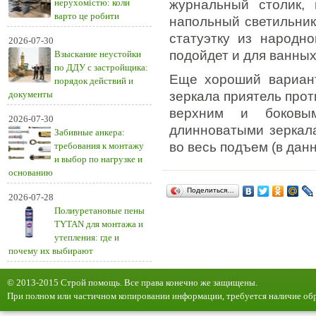
нерухомістю: коли
журнальный столик, 
варто це робити
напольный светильник 
статуэтку из народно
2026-07-30
подойдет и для ванных
Взыскание неустойки
по ДДУ с застройщика:
Еще хороший вариант
порядок действий и
документы
зеркала приятель проти
верхним и боковы
2026-07-30
длинноватыми зеркал
Забивные анкера:
во весь подъем (в дан
требования к монтажу
и выбор по нагрузке и
основанию
Поделиться…
2026-07-28
Полиуретановые пены
TYTAN для монтажа и
утепления: где и
почему их выбирают
© 2013-2015 Строй помощь. Все права конечно же защищены.
При полном или частичном копировании информации, требуется наличие обр