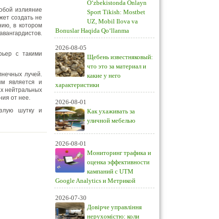
O‘zbekistonda Onlayn
собой излияние
Sport Tikish: Mostbet
жет создать не
UZ, Mobil Ilova va
ию, в котором
Bonuslar Haqida Qo‘llanma
авангардистов.
2026-08-05
рьер с такими
Щебень известняковый:
что это за материал и
нечных лучей.
какие у него
ым является и
характеристики
ах нейтральных
ния от нее.
2026-08-01
злую шутку и
Как ухаживать за
уличной мебелью
2026-08-01
Мониторинг трафика и
оценка эффективности
кампаний с UTM
Google Analytics и Метрикой
2026-07-30
Довірче управління
нерухомістю: коли