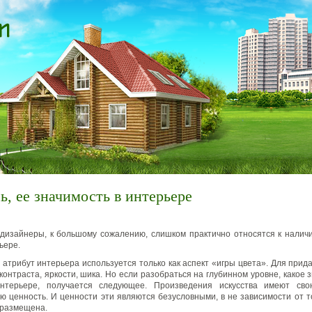
, ее значимость в интерьере
дизайнеры, к большому сожалению, слишком практично относятся к налич
ьере.
т атрибут интерьера используется только как аспект «игры цвета». Для прид
контраста, яркости, шика. Но если разобраться на глубинном уровне, какое 
нтерьере, получается следующее. Произведения искусства имеют св
ю ценность. И ценности эти являются безусловными, в не зависимости от то
 размещена.