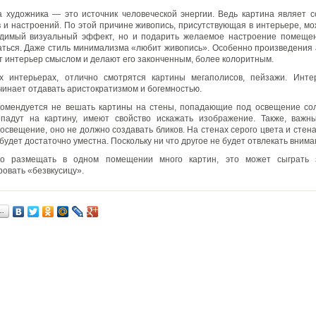
 художника — это источник человеческой энергии. Ведь картина являет 
в и настроений. По этой причине живопись, присутствующая в интерьере, мо
одимый визуальный эффект, но и подарить желаемое настроение помещен
ться. Даже стиль минимализма «любит живопись». Особенно произведения 
 интерьер смыслом и делают его законченным, более колоритным.
их интерьерах, отлично смотрятся картины мегаполисов, пейзажи. Инте
чинает отдавать аристократизмом и богемностью.
комендуется не вешать картины на стены, попадающие под освещение сол
опадут на картину, имеют свойство искажать изображение. Также, важн
 освещение, оно не должно создавать бликов. На стенах серого цвета и стен
будет достаточно уместна. Поскольку ни что другое не будет отвлекать внима
о размещать в одном помещении много картин, это может сыграть 
овать «безвкусицу».
…