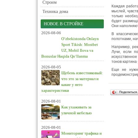
Строим
Каждая работа
мыслей, чувст
Техника дома
только необх
будет размеща
НОВОЕ В СТРОЙКЕ
Они наполняют
2026-08-06
В классическ
O‘zbekistonda Onlayn
полотнами, на
Sport Tikish: Mostbet
Например, ре
UZ, Mobil Ilova va
Лучи, если п
Bonuslar Haqida Qo‘llanma
искусственное
тонов картина 
2026-08-05
Еще не нужн
Щебень известняковый:
продемонстрир
что это за материал и
какие у него
характеристики
Поделиться
2026-08-01
Как ухаживать за
уличной мебелью
2026-08-01
Мониторинг трафика и