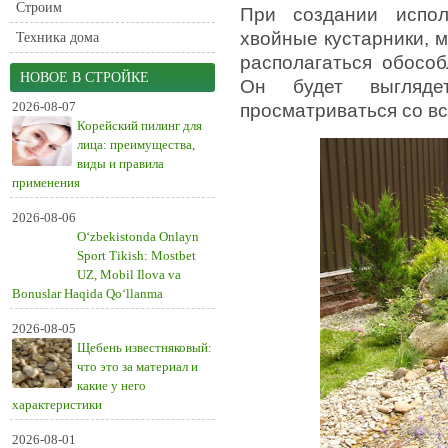
Строим
При создании испол
хвойные кустарники, 
Техника дома
располагаться обосо
НОВОЕ В СТРОЙКЕ
Он будет выгляде
2026-08-07
просматриваться со вс
Корейский пилинг для
лица: преимущества,
виды и правила
применения
2026-08-06
O‘zbekistonda Onlayn
Sport Tikish: Mostbet
UZ, Mobil Ilova va
Bonuslar Haqida Qo‘llanma
2026-08-05
Щебень известняковый:
что это за материал и
какие у него
характеристики
2026-08-01