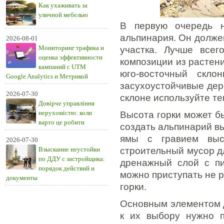
Как ухаживать за
уличной мебелью
В первую очередь н
альпинария. Он долже
2026-08-01
Мониторинг трафика и
участка. Лучше всег
оценка эффективности
композиции из растен
кампаний с UTM
юго-восточный скло
Google Analytics и Метрикой
засухоустойчивые дер
2026-07-30
склоне используйте т
Довірче управління
нерухомістю: коли
Высота горки может бы
варто це робити
создать альпинарий в
ямы с гравием выс
2026-07-30
Взыскание неустойки
строительный мусор д
по ДДУ с застройщика:
дренажный слой с пи
порядок действий и
можно приступать не р
документы
горки.
Основным элементом д
к их выбору нужно п