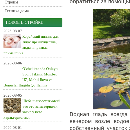
обратиться за помощь
Строим
Техника дома
НОВОЕ В СТРОЙКЕ
2026-08-07
Корейский пилинг для
лица: преимущества,
виды и правила
применения
2026-08-06
O‘zbekistonda Onlayn
Sport Tikish: Mostbet
UZ, Mobil Ilova va
Bonuslar Haqida Qo‘llanma
2026-08-05
Щебень известняковый:
что это за материал и
какие у него
Водная гладь всегда
характеристики
вечером возле водое
собственный участок 
2026-08-01