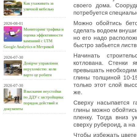
Как ухаживать за
своего дома. Сооруд
уличной мебелью
потребуется специаль
Можно обойтись бето
2026-08-01
Мониторинг трафика и
сделать водоем внуши
оценка эффективности
но его надо располож
кампаний с UTM
быстро забьется листв
Google Analytics и Метрикой
Начинать строител
2026-07-30
котлована. Стенки 
Довірче управління
нерухомістю: коли
превышать необходимы
варто це робити
глины толщиной 10-15
только этот слой выс
2026-07-30
Взыскание неустойки
же.
по ДДУ с застройщика:
Сверху насыпается г
порядок действий и
документы
глины можно обойтись
пленку. Тогда вниз 
сверху рубероид, а на
Чтобы избежать цвете