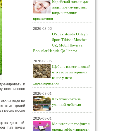
Корейский пилинг для
лица: преимущества,
виды и правила
применения
2026-08-06
O‘zbekistonda Onlayn
Sport Tikish: Mostbet
UZ, Mobil Ilova va
Bonuslar Haqida Qo‘llanma
2026-08-05
Щебень известняковый:
что это за материал и
какие у него
характеристики
дренировать и
му постоянного
2026-08-01
Как ухаживать за
 чтобы вода не
уличной мебелью
ля этих целей
ез месяц после
2026-08-01
тр квадратный.
Мониторинг трафика и
бой тип почвы
оценка эффективности