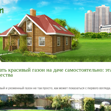
ать красивый газон на даче самостоятельно: э
ества
ый и ухоженный газон не так просто, как может показаться с первого взгляда.