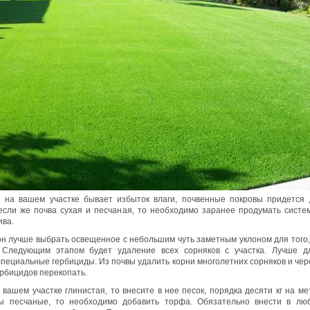
и на вашем участке бывает избыток влаги, почвенные покровы придется 
если же почва сухая и песчаная, то необходимо заранее продумать систе
ива.
он лучше выбрать освещенное с небольшим чуть заметным уклоном для того,
. Следующим этапом будет удаление всех сорняков с участка. Лучше д
специальные гербициды. Из почвы удалить корни многолетних сорняков и чер
рбицидов перекопать.
 вашем участке глинистая, то внесите в нее песок, порядка десяти кг на ме
ы песчаные, то необходимо добавить торфа. Обязательно внести в лю