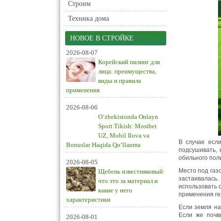
Строим
Техника дома
НОВОЕ В СТРОЙКЕ
2026-08-07
Корейский пилинг для
лица: преимущества,
виды и правила
применения
2026-08-06
O‘zbekistonda Onlayn
Sport Tikish: Mostbet
UZ, Mobil Ilova va
В случае есл
Bonuslar Haqida Qo‘llanma
подсушивать, 
обильного пол
2026-08-05
Место под газ
Щебень известняковый:
застаивалась
что это за материал и
использовать 
какие у него
применения ге
характеристики
Если земля на
Если же почв
2026-08-01