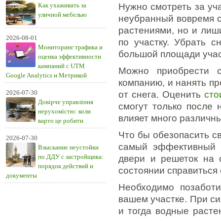
Как ухаживать за
Нужно смотреть за уч
уличной мебелью
неубранный вовремя сн
растениями, но и лиш
2026-08-01
по участку. Убрать с
Мониторинг трафика и
большой площади участ
оценка эффективности
кампаний с UTM
Можно приобрести с
Google Analytics и Метрикой
компанию, и нанять п
2026-07-30
от снега. Оценить
сто
Довірче управління
смогут только после 
нерухомістю: коли
влияет много различн
варто це робити
Что бы обезопасить св
2026-07-30
самый эффективный с
Взыскание неустойки
по ДДУ с застройщика:
двери и решеток на 
порядок действий и
состоянии справиться 
документы
Необходимо позаботи
вашем участке. При с
и тогда водные расте