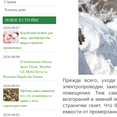
Строим
Техника дома
НОВОЕ В СТРОЙКЕ
2026-08-07
Корейский пилинг для
лица: преимущества,
виды и правила
применения
2026-08-06
O‘zbekistonda Onlayn
Sport Tikish: Mostbet
UZ, Mobil Ilova va
Bonuslar Haqida Qo‘llanma
Прежде всего, уходя
2026-08-05
электропроводки, зак
Щебень известняковый:
помещения. Тем са
что это за материал и
возгораний в зимний 
какие у него
странички газет. Что
характеристики
емкости от промерзани
2026-08-01