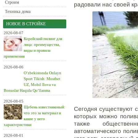
Строим
радовали нас своей кр
Техника дома
НОВОЕ В СТРОЙКЕ
2026-08-07
Корейский пилинг для
лица: преимущества,
виды и правила
применения
2026-08-06
O‘zbekistonda Onlayn
Sport Tikish: Mostbet
UZ, Mobil Ilova va
Bonuslar Haqida Qo‘llanma
2026-08-05
Щебень известняковый:
Сегодня существуют с
что это за материал и
которых можно полива
какие у него
также обществен
характеристики
автоматического поли
2026-08-01