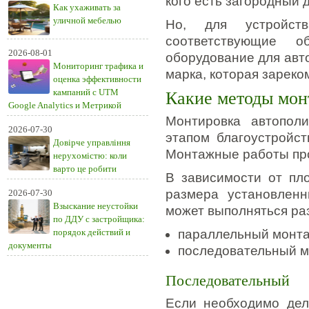
кого есть загородный 
Как ухаживать за
уличной мебелью
Но, для устройст
соответствующие об
2026-08-01
оборудование для авт
Мониторинг трафика и
марка, которая зареко
оценка эффективности
кампаний с UTM
Какие методы мон
Google Analytics и Метрикой
Монтировка автополи
2026-07-30
этапом благоустройст
Довірче управління
Монтажные работы про
нерухомістю: коли
варто це робити
В зависимости от пл
размера установлен
2026-07-30
Взыскание неустойки
может выполняться ра
по ДДУ с застройщика:
порядок действий и
параллельный монта
документы
последовательный м
Последовательный
Если необходимо дел