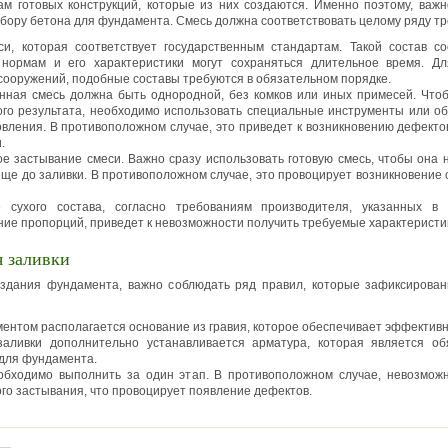
ам готовых конструкций, которые из них создаются. Именно поэтому, важ
ыбору бетона для фундамента. Смесь должна соответствовать целому ряду т
и, которая соответствует государственным стандартам. Такой состав со
нормам и его характеристики могут сохраняться длительное время. Д
сооружений, подобные составы требуются в обязательном порядке.
нная смесь должна быть однородной, без комков или иных примесей. Что
ого результата, необходимо использовать специальные инструменты или о
овления. В противоположном случае, это приведет к возникновению дефекто
.
е застывание смеси. Важно сразу использовать готовую смесь, чтобы она 
еще до заливки. В противоположном случае, это провоцирует возникновение 
 сухого состава, согласно требованиям производителя, указанных в 
ие пропорций, приведет к невозможности получить требуемые характеристи
я заливки
оздания фундамента, важно соблюдать ряд правил, которые зафиксирован
ентом располагается основание из гравия, которое обеспечивает эффектив
аливки дополнительно устанавливается арматура, которая является о
для фундамента.
обходимо выполнить за один этап. В противоположном случае, невозмож
го застывания, что провоцирует появление дефектов.