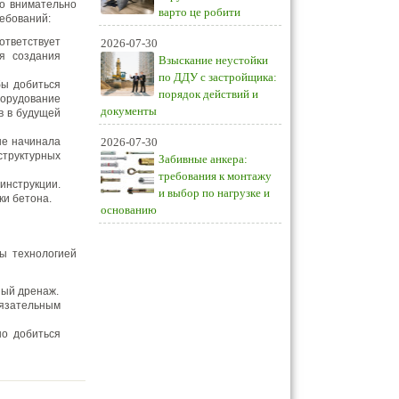
но внимательно
варто це робити
ребований:
ответствует
2026-07-30
ля создания
Взыскание неустойки
по ДДУ с застройщика:
бы добиться
порядок действий и
борудование
документы
в в будущей
не начинала
2026-07-30
структурных
Забивные анкера:
требования к монтажу
инструкции.
и выбор по нагрузке и
ки бетона.
основанию
ы технологией
ный дренаж.
бязательным
но добиться