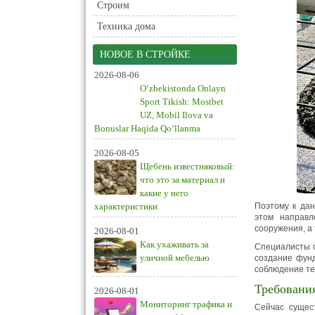
Строим
Техника дома
НОВОЕ В СТРОЙКЕ
2026-08-06
O‘zbekistonda Onlayn
Sport Tikish: Mostbet
UZ, Mobil Ilova va
Bonuslar Haqida Qo‘llanma
2026-08-05
Щебень известняковый:
что это за материал и
какие у него
характеристики
Поэтому к да
этом направл
сооружения, а 
2026-08-01
Как ухаживать за
Специалисты о
уличной мебелью
создание фун
соблюдение те
Требовани
2026-08-01
Мониторинг трафика и
Сейчас сущес