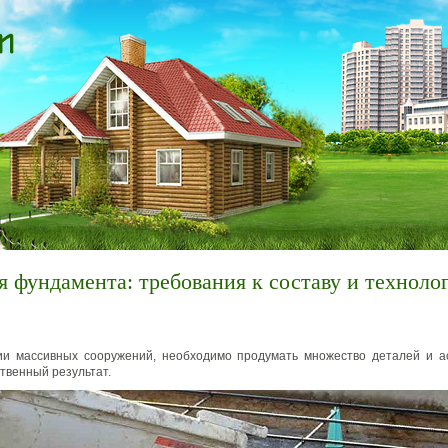
я фундамента: требования к составу и техноло
ии массивных сооружений, необходимо продумать множество деталей и ас
ственный результат.