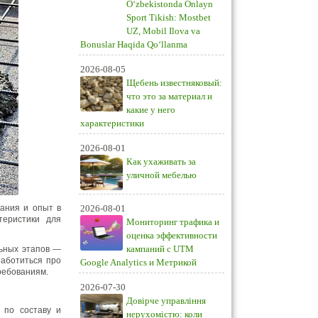
O‘zbekistonda Onlayn
Sport Tikish: Mostbet
UZ, Mobil Ilova va
Bonuslar Haqida Qo‘llanma
2026-08-05
Щебень известняковый:
что это за материал и
какие у него
характеристики
2026-08-01
Как ухаживать за
уличной мебелью
ания и опыт в
2026-08-01
теристики для
Мониторинг трафика и
оценка эффективности
кампаний с UTM
льных этапов —
заботиться про
Google Analytics и Метрикой
ребованиям.
2026-07-30
Довірче управління
 по составу и
нерухомістю: коли