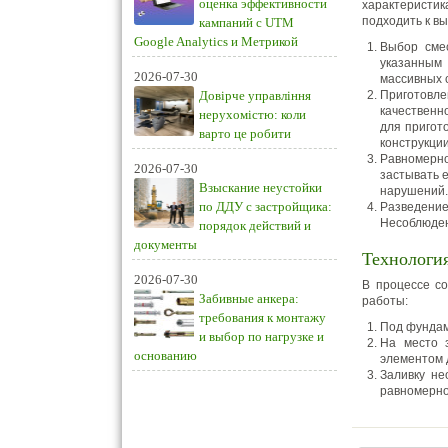
оценка эффективности
характеристик
подходить к в
кампаний с UTM
Google Analytics и Метрикой
Выбор смес
указанным 
2026-07-30
массивных 
Довірче управління
Приготовле
качественн
нерухомістю: коли
для пригот
варто це робити
конструкции
Равномерно
2026-07-30
застывать 
Взыскание неустойки
нарушений.
по ДДУ с застройщика:
Разведение
Несоблюден
порядок действий и
документы
Технологи
2026-07-30
В процессе с
Забивные анкера:
работы:
требования к монтажу
Под фундам
и выбор по нагрузке и
На место з
основанию
элементом 
Заливку не
равномерно