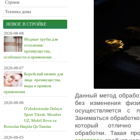
Строим
Техника дома
НОВОЕ В СТРОЙКЕ
2026-08-08
Медные трубы для
отопления:
преимущества,
особенности и применение
2026-08-07
Корейский пилинг для
лица: преимущества,
виды и правила
применения
Данный метод обработ
без изменения физич
2026-08-06
O‘zbekistonda Onlayn
осуществляется с п
Sport Tikish: Mostbet
Заниматься обработко
UZ, Mobil Ilova va
который отлично в
Bonuslar Haqida Qo‘llanma
обработки. Такая пр
2026-08-05