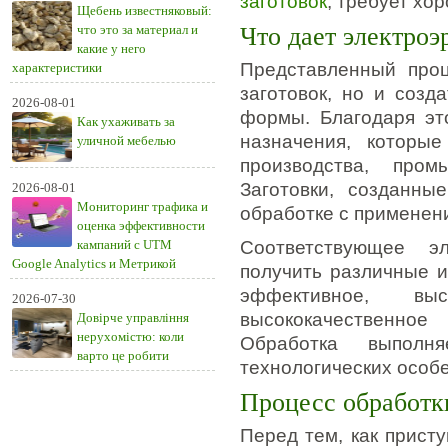
заготовок
, требует хо
Щебень известняковый:
что это за материал и
Что дает электроэ
какие у него
Представленный проц
характеристики
заготовок, но и созд
2026-08-01
формы. Благодаря эт
Как ухаживать за
назначения, которы
уличной мебелью
производства, пром
Заготовки, созданны
2026-08-01
Мониторинг трафика и
обработке с применен
оценка эффективности
кампаний с UTM
Соответствующее эл
Google Analytics и Метрикой
получить различные и
эффективное, выс
2026-07-30
высококачественное
Довірче управління
нерухомістю: коли
Обработка выполн
варто це робити
технологических особ
Процесс обработк
Перед тем, как присту