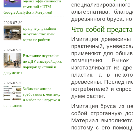
оценка эффективности
специализированного 
кампаний с UTM
альтернатива, благо
Google Analytics и Метрикой
деревянного бруса, н
2026-07-30
Что собой предста
Довірче управління
нерухомістю: коли
Имитация древесины 
варто це робити
практичный, универса
2026-07-30
применяют для обшивк
Взыскание неустойки
помещения. Рынок 
по ДДУ с застройщика:
изготавливают из дре
порядок действий и
документы
пластик, а в некот
древесины. Последние
2026-07-30
потребителей и спрос
Забивные анкера:
требования к монтажу
днем растет.
и выбор по нагрузке и
Имитация бруса из це
основанию
собой строганную дос
Материал выполняетс
поэтому с его помощь