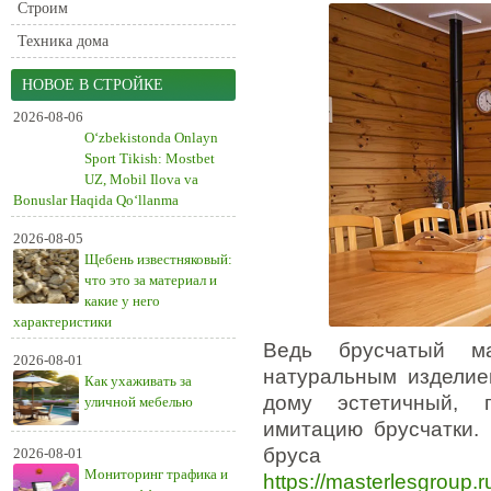
Строим
Техника дома
НОВОЕ В СТРОЙКЕ
2026-08-06
O‘zbekistonda Onlayn
Sport Tikish: Mostbet
UZ, Mobil Ilova va
Bonuslar Haqida Qo‘llanma
2026-08-05
Щебень известняковый:
что это за материал и
какие у него
характеристики
Ведь брусчатый ма
2026-08-01
натуральным изделие
Как ухаживать за
дому эстетичный, 
уличной мебелью
имитацию брусчатки.
бр
2026-08-01
Мониторинг трафика и
https://masterlesgroup.ru