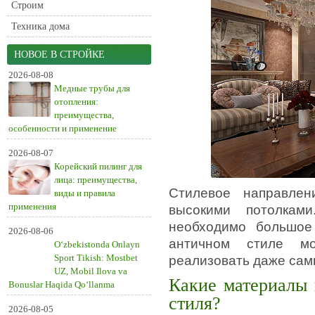
Строим
Техника дома
НОВОЕ В СТРОЙКЕ
2026-08-08
Медные трубы для
отопления:
преимущества,
особенности и применение
2026-08-07
Корейский пилинг для
лица: преимущества,
Стилевое направле
виды и правила
применения
высокими потолкам
необходимо большое
2026-08-06
античном стиле мо
O‘zbekistonda Onlayn
Sport Tikish: Mostbet
реализовать даже сам
UZ, Mobil Ilova va
Какие материалы 
Bonuslar Haqida Qo‘llanma
стиля?
2026-08-05