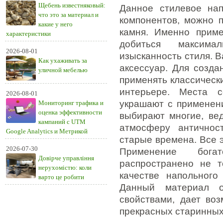
Щебень известняковый:
Данное стилевое на
что это за материал и
компонентов, можно 
какие у него
камня. Именно приме
характеристики
добиться максима
2026-08-01
изысканность стиля. 
Как ухаживать за
аксессуар. Для созда
уличной мебелью
применять классическ
интерьере. Места с
2026-08-01
украшают с применени
Мониторинг трафика и
оценка эффективности
выбирают многие, ве
кампаний с UTM
атмосферу античнос
Google Analytics и Метрикой
старые времена. Все э
2026-07-30
Применение бога
Довірче управління
распространено не т
нерухомістю: коли
качестве напольного
варто це робити
Данный материал о
свойствами, дает во
прекрасных старинных