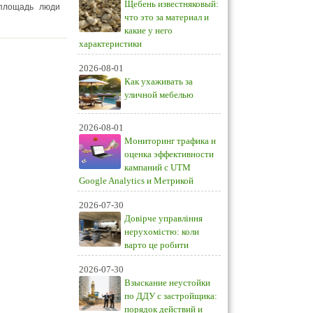
Щебень известняковый:
 площадь люди
что это за материал и
какие у него
характеристики
2026-08-01
Как ухаживать за
уличной мебелью
2026-08-01
Мониторинг трафика и
оценка эффективности
кампаний с UTM
Google Analytics и Метрикой
2026-07-30
Довірче управління
нерухомістю: коли
варто це робити
2026-07-30
Взыскание неустойки
по ДДУ с застройщика:
порядок действий и