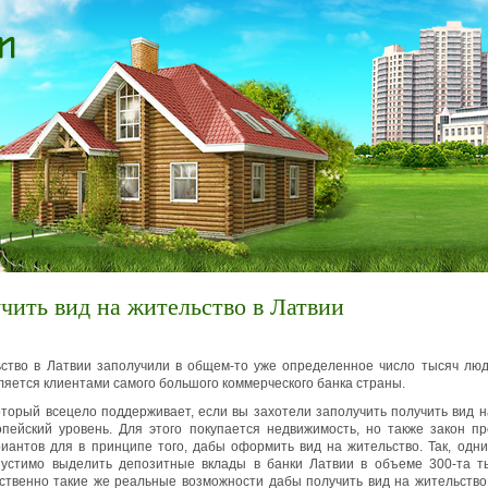
чить вид на жительство в Латвии
ство в Латвии заполучили в общем-то уже определенное число тысяч лю
вляется клиентами самого большого коммерческого банка страны.
оторый всецело поддерживает, если вы захотели заполучить получить вид н
пейский уровень. Для этого покупается недвижимость, но также закон п
иантов для в принципе того, дабы оформить вид на жительство. Так, одни
пустимо выделить депозитные вклады в банки Латвии в объеме 300-та ты
ственно такие же реальные возможности дабы получить вид на жительство