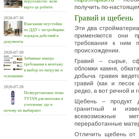
нерухомістю: коли
получить по-настояще
варто це робити
Гравий и щебень
2026-07-30
Взыскание неустойки
Эти два стройматериа
по ДДУ с застройщика:
применяются они п
порядок действий и
документы
требования к ним п
происхождении.
2026-07-30
Забивные анкера:
Гравий – сырье, сф
требования к монтажу
обломки камня, обкат
и выбор по нагрузке и
добыча гравия ведет
основанию
гравий (как и песок 
2026-07-28
редко, а вот речной и
Полиуретановые пены
TYTAN для монтажа и
Щебень – продукт д
утепления: где и
гранитный и изве
почему их выбирают
всевозможные ме
переработанные мате
Отличить щебень от 