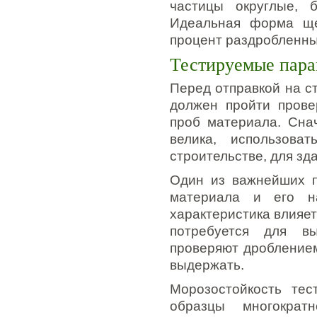
частицы округлые, б
Идеальная форма щеб
процент раздробленных
Тестируемые пар
Перед отправкой на с
должен пройти провер
проб материала. Сна
велика, использов
строительстве, для зда
Один из важнейших п
материала и его на
характеристика влияет 
потребуется для в
проверяют дроблением
выдержать.
Морозостойкость те
образцы многократ