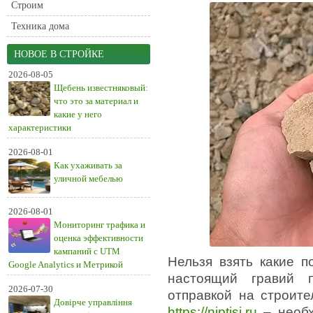
Строим
Техника дома
НОВОЕ В СТРОЙКЕ
2026-08-05
Щебень известняковый:
что это за материал и
какие у него
характеристики
2026-08-01
Как ухаживать за
уличной мебелью
2026-08-01
Мониторинг трафика и
оценка эффективности
кампаний с UTM
Нельзя взять какие п
Google Analytics и Метрикой
настоящий гравий 
2026-07-30
отправкой на строите
Довірче управління
https://niptisi.ru
– необх