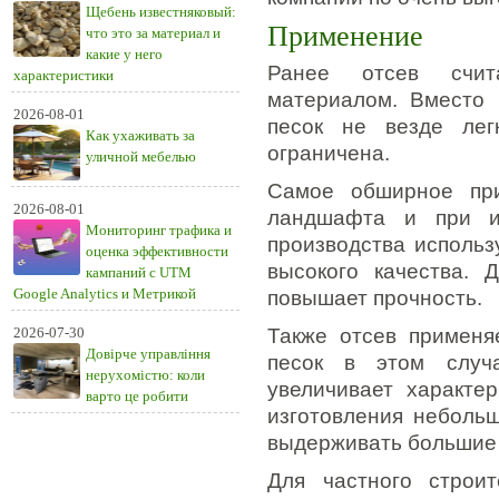
Щебень известняковый:
Применение
что это за материал и
какие у него
Ранее отсев счит
характеристики
материалом. Вместо 
2026-08-01
песок не везде лег
Как ухаживать за
ограничена.
уличной мебелью
Самое обширное при
2026-08-01
ландшафта и при из
Мониторинг трафика и
производства использ
оценка эффективности
высокого качества. 
кампаний с UTM
Google Analytics и Метрикой
повышает прочность.
2026-07-30
Также отсев применя
Довірче управління
песок в этом случ
нерухомістю: коли
увеличивает характе
варто це робити
изготовления неболь
выдерживать большие н
Для частного строи