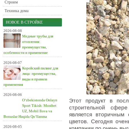
Строим
Техника дома
НОВОЕ В СТРОЙКЕ
2026-08-08
Медные трубы для
отопления:
преимущества,
особенности и применение
2026-08-07
Корейский пилинг для
лица: преимущества,
виды и правила
применения
2026-08-06
Этот продукт в пос
O‘zbekistonda Onlayn
Sport Tikish: Mostbet
строительной сфере
UZ, Mobil Ilova va
является вторичным 
Bonuslar Haqida Qo‘llanma
цветов. Сегодня очен
2026-08-05
компании по очень выг