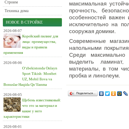
Строим
максимальная устойчи
прочность, безопасн
Техника дома
особенностей важен 
НОВОЕ В СТРОЙКЕ
исключительно на по
сооружая домики.
2026-08-07
Корейский пилинг для
Современные магази
лица: преимущества,
виды и правила
напольными покрытиям
применения
Среди максимально
выделить ламинат,
2026-08-06
материалы, в том чис
O‘zbekistonda Onlayn
Sport Tikish: Mostbet
пробка и линолеум.
UZ, Mobil Ilova va
Bonuslar Haqida Qo‘llanma
Поделиться…
2026-08-05
Щебень известняковый:
что это за материал и
какие у него
характеристики
2026-08-01