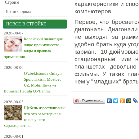
Строим
характеристики и спос
компьютеров.
Техника дома
Первое, что бросаетс
НОВОЕ В СТРОЙКЕ
диагональ. Диагонали
2026-08-07
не выходят за рамк
Корейский пилинг для
удобно брать куда уго
лица: преимущества,
виды и правила
карман. 10-дюймовые
применения
стационарные" или н
планшетах довольно
2026-08-06
фильмы. У таких пла
O‘zbekistonda Onlayn
Sport Tikish: Mostbet
чем у "младших" брать
UZ, Mobil Ilova va
Bonuslar Haqida Qo‘llanma
Поделиться…
2026-08-05
Щебень известняковый:
что это за материал и
какие у него
характеристики
2026-08-01