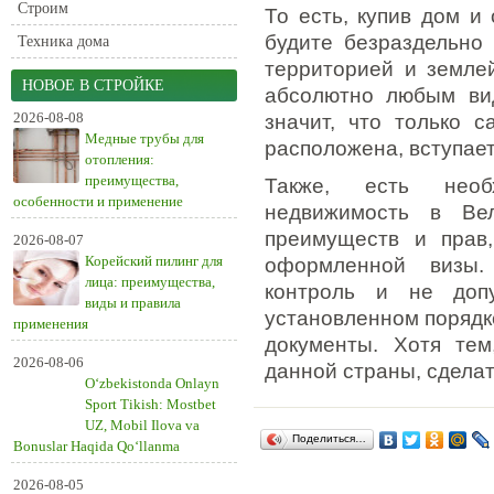
Строим
То есть, купив дом и
будите безраздельно
Техника дома
территорией и земле
НОВОЕ В СТРОЙКЕ
абсолютно любым вид
2026-08-08
значит, что только 
Медные трубы для
расположена, вступает
отопления:
преимущества,
Также, есть необ
особенности и применение
недвижимость в Вел
преимуществ и прав
2026-08-07
Корейский пилинг для
оформленной визы.
лица: преимущества,
контроль и не доп
виды и правила
установленном порядк
применения
документы. Хотя тем
2026-08-06
данной страны, сделат
O‘zbekistonda Onlayn
Sport Tikish: Mostbet
UZ, Mobil Ilova va
Поделиться…
Bonuslar Haqida Qo‘llanma
2026-08-05