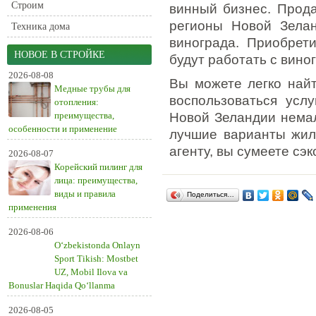
Строим
винный бизнес. Прода
регионы Новой Зела
Техника дома
винограда. Приобрет
НОВОЕ В СТРОЙКЕ
будут работать с вино
2026-08-08
Вы можете легко най
Медные трубы для
воспользоваться усл
отопления:
преимущества,
Новой Зеландии немал
особенности и применение
лучшие варианты жиль
агенту, вы сумеете сэ
2026-08-07
Корейский пилинг для
лица: преимущества,
виды и правила
Поделиться…
применения
2026-08-06
O‘zbekistonda Onlayn
Sport Tikish: Mostbet
UZ, Mobil Ilova va
Bonuslar Haqida Qo‘llanma
2026-08-05