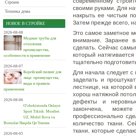
современному строит
Строим
своими руками. Для на
Техника дома
накрыть ее чистым по
Затем прежде всего, н
НОВОЕ В СТРОЙКЕ
Это самое заметное ме
2026-08-08
Медные трубы для
внимание. Заранее в
отопления:
сделать. Сейчас самым
преимущества,
который натягивается
особенности и применение
тщательно подготовить
2026-08-07
Для начала следует с 
Корейский пилинг для
лица: преимущества,
заделать и проштукат
виды и правила
лестнице, на которой
применения
хорош натяжной потол
2026-08-06
дефекты и неровные
O‘zbekistonda Onlayn
закончена, може
Sport Tikish: Mostbet
профессионально сдел
UZ, Mobil Ilova va
количество ткани. С
Bonuslar Haqida Qo‘llanma
ткани, которые сдела
2026-08-05