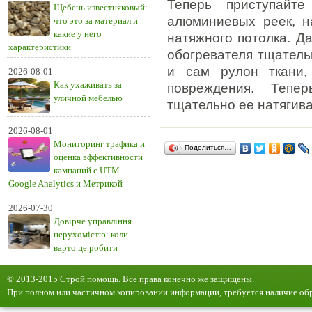
Теперь приступайт
Щебень известняковый:
алюминиевых реек, н
что это за материал и
какие у него
натяжного потолка. Д
характеристики
обогревателя тщательн
и сам рулон ткани,
2026-08-01
Как ухаживать за
повреждения. Тепер
уличной мебелью
тщательно ее натягива
2026-08-01
Мониторинг трафика и
Поделиться…
оценка эффективности
кампаний с UTM
Google Analytics и Метрикой
2026-07-30
Довірче управління
нерухомістю: коли
варто це робити
© 2013-2015 Строй помощь. Все права конечно же защищены.
При полном или частичном копировании информации, требуется наличие обр