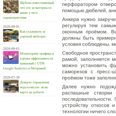
Щебень известняковый:
перфоратором отверс
что это за материал и
помощью дюбелей, анк
какие у него
характеристики
Анкера нужно закручи
регулируя тем самы
2026-08-01
оконным проёмом. Вс
Как ухаживать за
уличной мебелью
должны быть примерн
условия соблюдены, м
2026-08-01
Свободное пространст
Мониторинг трафика и
оценка эффективности
рамой, заполняется 
кампаний с UTM
можно установить фу
Google Analytics и Метрикой
саморезов с пресс-
проёмом тоже заполня
2026-07-30
Довірче управління
Далее нужно подожд
нерухомістю: коли
варто це робити
распашные створки
последовательности. 
устройству откосов и
технологии ничего сло