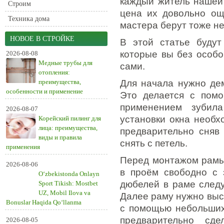
каждый житель нашей 
Строим
цена их довольно ощ
Техника дома
мастера берут тоже н
НОВОЕ В СТРОЙКЕ
В этой статье будут
которые вы без особо
2026-08-08
Медные трубы для
сами.
отопления:
преимущества,
Для начала нужно де
особенности и применение
Это делается с помо
применением зубил
2026-08-07
установки окна необх
Корейский пилинг для
лица: преимущества,
предварительно сняв
виды и правила
снять с петель.
применения
Перед монтажом рамы 
2026-08-06
в проём свободно с 
O‘zbekistonda Onlayn
дюбелей в раме следу
Sport Tikish: Mostbet
UZ, Mobil Ilova va
Далее раму нужно выс
Bonuslar Haqida Qo‘llanma
с помощью небольших
предварительно сд
2026-08-05