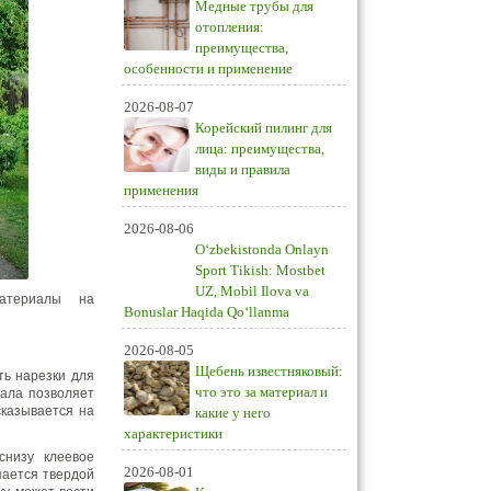
Медные трубы для
отопления:
преимущества,
особенности и применение
2026-08-07
Корейский пилинг для
лица: преимущества,
виды и правила
применения
2026-08-06
O‘zbekistonda Onlayn
Sport Tikish: Mostbet
UZ, Mobil Ilova va
атериалы на
Bonuslar Haqida Qo‘llanma
2026-08-05
Щебень известняковый:
ть нарезки для
что это за материал и
ала позволяет
сказывается на
какие у него
характеристики
снизу клеевое
2026-08-01
пается твердой