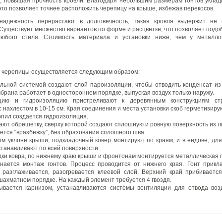
, повышая прочность кровли. Благодаря небольшим размерам гонтов уклад
 это позволяет точнее расположить черепицу на крыше, избежав перекосов.
надежность перерастают в долговечность, такая кровля выдержит не
 Существует множество вариантов по форме и расцветке, что позволяет подо
юбого стиля. Стоимость материала и установки ниже, чем у металл
 черепицы осуществляется следующим образом:
льной системой создают слой пароизоляции, чтобы отводить конденсат из
брана работает в одностороннем порядке, выпуская воздух только наружу.
цию и гидроизоляцию пристреливают к деревянным конструкциям ст
 нахлестом в 10-15 см. Края соединения и места установки скоб герметизиру
опил создается гидроизоляция.
ают обрешетку, сверху которой создают сплошную и ровную поверхность из л
ется “вразбежку”, без образования сплошного шва.
м уклоне крыши, подкладочный ковер монтируют по краям, и в ендове, дл
станавливают по всей поверхности.
дки ковра, по нижнему краю крыши и фронтонам монтируется металлическая 
нается монтаж гонтов. Процесс проводится от нижнего края. Гонт прикл
 разглаживается, разогревается клеевой слой. Верхний край прибивает
шахматном порядке. На каждый элемент требуется 4 гвоздя.
ывается карнизом, устанавливаются системы вентиляции для отвода воз