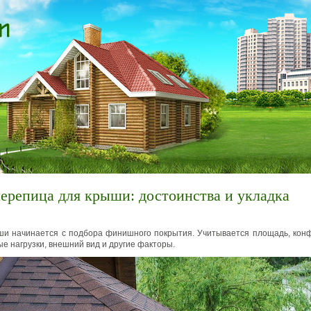
ерепица для крыши: достоинства и укладка
и начинается с подбора финишного покрытия. Учитывается площадь, конф
ые нагрузки, внешний вид и другие факторы.