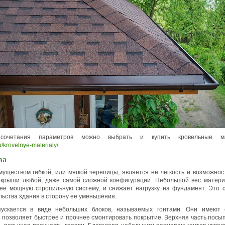
сочетания параметров можно выбрать и купить кровельные м
ru/krovelnye-materialy/
.
ва
уществом гибкой, или мягкой черепицы, является ее легкость и возможнос
 крыши любой, даже самой сложной конфигурации. Небольшой вес матери
ее мощную стропильную систему, и снижает нагрузку на фундамент. Это 
льства здания в сторону ее уменьшения.
ускается в виде небольших блоков, называемых гонтами. Они имеют 
о позволяет быстрее и прочнее смонтировать покрытие. Верхняя часть посы