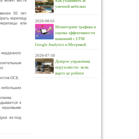
ку может вести
Как ухаживать за
уличной мебелью
 менее 50 лет
брать черепицу
2026-08-01
очерепицы или
Мониторинг трафика и
оценка эффективности
кампаний с UTM
Google Analytics и Метрикой
 чердачного
2026-07-30
Довірче управління
роительным
нерухомістю: коли
ют.
варто це робити
истов ОСБ.
я небольших
планка.
адывается к
ся ершовыми
духа из-под