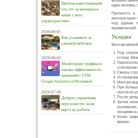
крошкой камня
Щебень известняковый:
один человек,
что это за материал и
Прочность и 
какие у него
эксплуатации.
характеристики
под здание л
керамической .
2026-08-01
Укладка
Как ухаживать за
уличной мебелью
Монтаж мягкой
Под стропи
2026-08-01
отсека. Мем
Пароизоля
Мониторинг трафика и
степлером с
оценка эффективности
Сверху стр
кампаний с UTM
Устанавлив
Google Analytics и Метрикой
Монтаж вед
При большо
2026-07-30
скатов ее у
После укла
Довірче управління
Затем начи
нерухомістю: коли
основанию,
варто це робити
гвоздями в 
Конек закр
крыши.