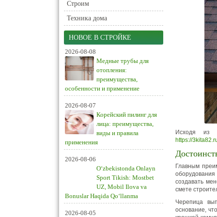
Строим
Техника дома
НОВОЕ В СТРОЙКЕ
2026-08-08
Медные трубы для
отопления:
преимущества,
особенности и применение
2026-08-07
Корейский пилинг для
лица: преимущества,
Исходя из 
виды и правила
https://3kita82.
применения
Достоинст
2026-08-06
Главным преим
O‘zbekistonda Onlayn
оборудования
Sport Tikish: Mostbet
создавать мен
UZ, Mobil Ilova va
смете строите
Bonuslar Haqida Qo‘llanma
Черепица вып
основание, чт
2026-08-05