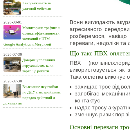
Как ухаживать за
уличной мебелью
Вони виглядають акура
2026-08-01
Мониторинг трафика и
агресивного середов
оценка эффективности
розберемося, навіщо 
кампаний с UTM
переваги, недоліки та
Google Analytics и Метрикой
Що таке ПВХ-оплете
2026-07-30
Довірче управління
ПВХ (полівінілхло
нерухомістю: коли
використовується як 
варто це робити
Така оплетка виконує о
2026-07-30
захищає трос від вол
Взыскание неустойки
по ДДУ с застройщика:
запобігає механічн
порядок действий и
контактує
документы
надає тросу акуратн
зменшує ризик порізів
Основні переваги тр