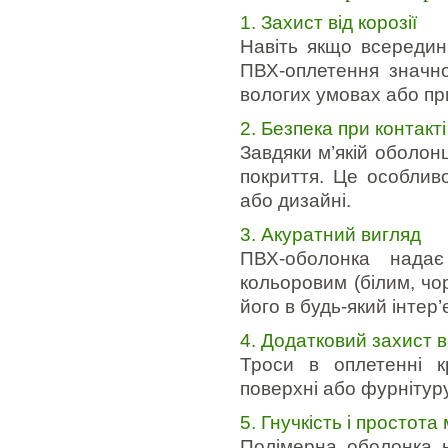
1. Захист від корозії
Навіть якщо всередин
ПВХ-оплетення значно
вологих умовах або пр
2. Безпека при контакті
Завдяки м’якій оболонц
покриття. Це особливо
або дизайні.
3. Акуратний вигляд
ПВХ-оболонка надає
кольоровим (білим, чо
його в будь-який інтер
4. Додатковий захист в
Троси в оплетенні к
поверхні або фурнітуру
5. Гнучкість і простот
Полімерна оболонка н