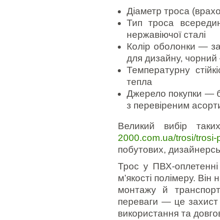
Діаметр троса (врахо
Тип троса всереди
нержавіючої сталі
Колір оболонки — за
для дизайну, чорний
Температурну стійк
тепла
Джерело покупки — б
з перевіреним асор
Великий вибір так
2000.com.ua/trosi/trosi-
побутових, дизайнерсь
Трос у ПВХ-оплетенні
м’якості полімеру. Він
монтажу й транспорт
переваги — це захист 
використання та довгов