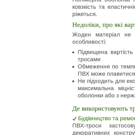
ковзкість та еластичн
ріжеться.
Недоліки, про які вар
Жоден матеріал не 
особливості:
Підвищена вартість
тросами
Обмеження по темпе
ПВХ може плавитися
Не підходить для е
максимальна міцніс
оболонки або з нержа
Де використовують т
Будівництво та ремо
ПВХ-троси застосо
декоративних констру