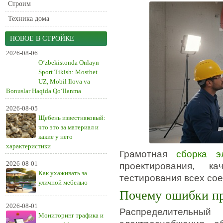
Строим
Техника дома
НОВОЕ В СТРОЙКЕ
2026-08-06
O‘zbekistonda Onlayn
Sport Tikish: Mostbet
UZ, Mobil Ilova va
Bonuslar Haqida Qo‘llanma
2026-08-05
Щебень известняковый:
что это за материал и
какие у него
характеристики
Грамотная
сборка э
2026-08-01
проектирования, к
Как ухаживать за
тестирования всех со
уличной мебелью
Почему ошибки пр
2026-08-01
Распределитель
Мониторинг трафика и