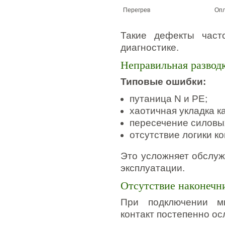
Перегрев
Опл
Такие дефекты част
диагностике.
Неправильная развод
Типовые ошибки:
путаница N и PE;
хаотичная укладка к
пересечение силовы
отсутствие логики к
Это усложняет обслуж
эксплуатации.
Отсутствие наконечн
При подключении мн
контакт постепенно ос