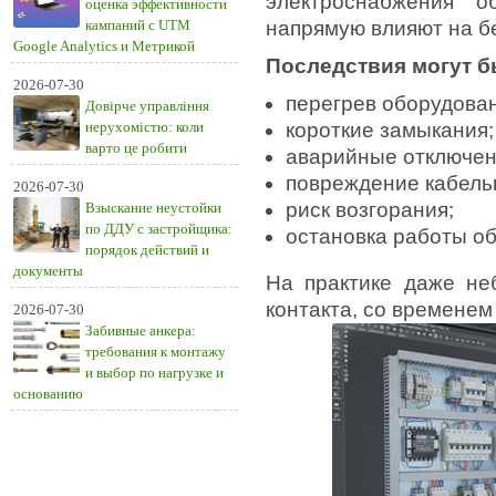
электроснабжения 
оценка эффективности
кампаний с UTM
напрямую влияют на б
Google Analytics и Метрикой
Последствия могут б
2026-07-30
перегрев оборудован
Довірче управління
нерухомістю: коли
короткие замыкания;
варто це робити
аварийные отключен
повреждение кабель
2026-07-30
риск возгорания;
Взыскание неустойки
по ДДУ с застройщика:
остановка работы об
порядок действий и
документы
На практике даже не
контакта, со временем
2026-07-30
Забивные анкера:
требования к монтажу
и выбор по нагрузке и
основанию