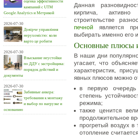
оценка эффективности
Данная разновиднос
кампаний с UTM
кирпича, активно
Google Analytics и Метрикой
строительстве разн
2026-07-30
печной
является пре
Довірче управління
выбирать именно его 
нерухомістю: коли
варто це робити
Основные плюсы 
2026-07-30
В наши дни популярно
Взыскание неустойки
угасает, что объясн
по ДДУ с застройщика:
порядок действий и
характеристик, прис
документы
явных плюсов можно от
2026-07-30
в первую очередь
Забивные анкера:
степень устойчиво
требования к монтажу
режима;
и выбор по нагрузке и
основанию
также ценится вел
продолжительное вр
прогретый воздух в
отопление считаетс