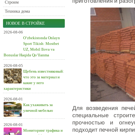
приготовления и разог
Строим
Техника дома
НОВОЕ В СТРОЙКЕ
2026-08-06
O‘zbekistonda Onlayn
Sport Tikish: Mostbet
UZ, Mobil Ilova va
Bonuslar Haqida Qo‘llanma
2026-08-05
Щебень известняковый:
что это за материал и
какие у него
характеристики
2026-08-01
Как ухаживать за
Для возведения пече
уличной мебелью
специальные строит
прочностью и огнеу
2026-08-01
подходит печной кирпи
Мониторинг трафика и