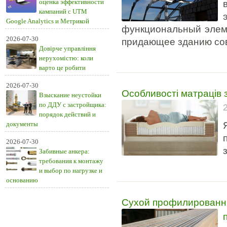
оценка эффективности
кампаний с UTM
Google Analytics и Метрикой
функциональный элеме
2026-07-30
придающее зданию сов
Довірче управління
нерухомістю: коли
варто це робити
2026-07-30
Особливості матраців
Взыскание неустойки
по ДДУ с застройщика:
порядок действий и
документы
2026-07-30
Забивные анкера:
требования к монтажу
и выбор по нагрузке и
основанию
Сухой профилированны