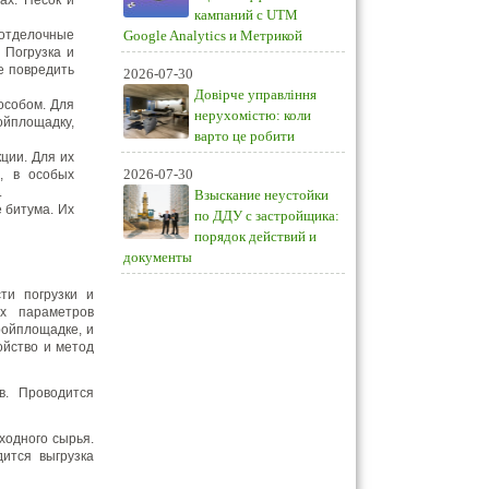
ах. Песок и
кампаний с UTM
 отделочные
Google Analytics и Метрикой
 Погрузка и
е повредить
2026-07-30
Довірче управління
особом. Для
нерухомістю: коли
ойплощадку,
варто це робити
ции. Для их
2026-07-30
, в особых
.
Взыскание неустойки
 битума. Их
по ДДУ с застройщика:
порядок действий и
документы
ти погрузки и
ех параметров
ройплощадке, и
ойство и метод
в. Проводится
сходного сырья.
ится выгрузка