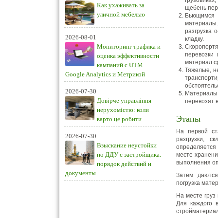
грузовиках
Как ухаживать за
щебень пер
уличной мебелью
Бьющимся и
материалы.
разгрузка 
2026-08-01
кладку.
Мониторинг трафика и
Скоропортя
перевозки 
оценка эффективности
материал ср
кампаний с UTM
Тяжелые, н
Google Analytics и Метрикой
транспорт
обстоятель
2026-07-30
Материалы 
Довірче управління
перевозят 
нерухомістю: коли
Этапы
варто це робити
На первой ст
2026-07-30
разгрузки, с
Взыскание неустойки
определяется 
по ДДУ с застройщика:
месте хранени
выполнения о
порядок действий и
документы
Затем даются
погрузка мате
На месте груз 
Для каждого 
стройматериал