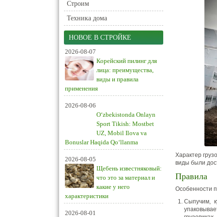
Строим
Техника дома
НОВОЕ В СТРОЙКЕ
2026-08-07
Корейский пилинг для
лица: преимущества,
виды и правила
применения
2026-08-06
O‘zbekistonda Onlayn
Sport Tikish: Mostbet
UZ, Mobil Ilova va
Bonuslar Haqida Qo‘llanma
Характер грузо
2026-08-05
виды были дос
Щебень известняковый:
Правила
что это за материал и
какие у него
Особенности п
характеристики
Сыпучим, к
упаковывае
2026-08-01