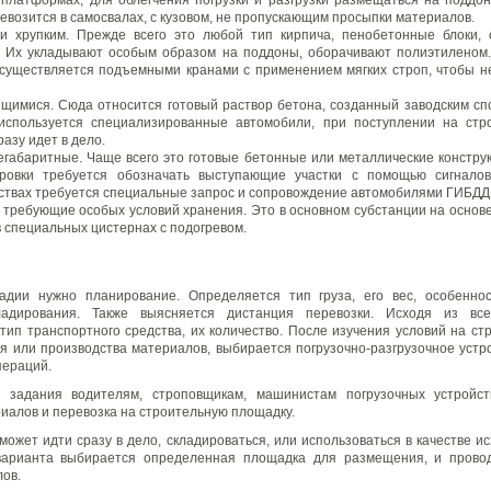
, платформах, для облегчения погрузки и разгрузки размещаться на поддон
евозится в самосвалах, с кузовом, не пропускающим просыпки материалов.
 хрупким. Прежде всего это любой тип кирпича, пенобетонные блоки,
 Их укладывают особым образом на поддоны, оборачивают полиэтиленом.
осуществляется подъемными кранами с применением мягких строп, чтобы н
щимися. Сюда относится готовый раствор бетона, созданный заводским сп
используется специализированные автомобили, при поступлении на стр
азу идет в дело.
егабаритные. Чаще всего это готовые бетонные или металлические конструк
ировки требуется обозначать выступающие участки с помощью сигналов
ствах требуется специальные запрос и сопровождение автомобилями ГИБДД
требующие особых условий хранения. Это в основном субстанции на основе
в специальных цистернах с подогревом.
адии нужно планирование. Определяется тип груза, его вес, особеннос
кладирования. Также выясняется дистанция перевозки. Исходя из вс
тип транспортного средства, их количество. После изучения условий на ст
я или производства материалов, выбирается погрузочно-разгрузочное устр
пераций.
 задания водителям, строповщикам, машинистам погрузочных устройст
риалов и перевозка на строительную площадку.
может идти сразу в дело, складироваться, или использоваться в качестве и
варианта выбирается определенная площадка для размещения, и провод
ов.