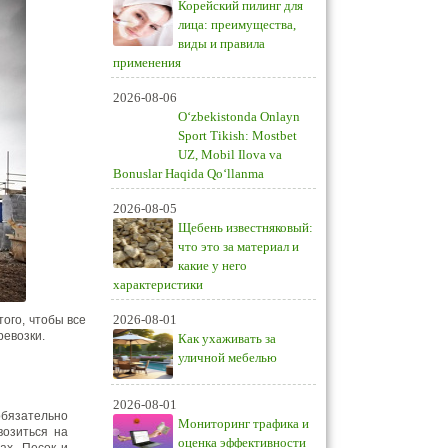
Корейский пилинг для
лица: преимущества,
виды и правила
применения
2026-08-06
O‘zbekistonda Onlayn
Sport Tikish: Mostbet
UZ, Mobil Ilova va
Bonuslar Haqida Qo‘llanma
2026-08-05
Щебень известняковый:
что это за материал и
какие у него
характеристики
2026-08-01
того, чтобы все
ревозки.
Как ухаживать за
уличной мебелью
2026-08-01
обязательно
Мониторинг трафика и
возиться на
оценка эффективности