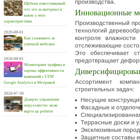
производства.
Щебень известняковый:
что это за материал и
Инновационные м
какие у него
характеристики
Производственный про
технологий деревообр
2026-08-01
контроля влажности
Как ухаживать за
уличной мебелью
отслеживающие состоя
Это обеспечивает ст
2026-08-01
предотвращает деформ
Мониторинг трафика и
Диверсифицирова
оценка эффективности
кампаний с UTM
Ассортимент компа
Google Analytics и Метрикой
строительных задач:
2026-07-30
Несущие конструкци
Довірче управління
нерухомістю: коли
Фасадные и отдело
варто це робити
Специализированная
Террасные доски и 
Эксклюзивные поро
Защитные составы и