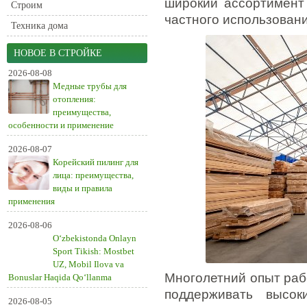
широкий ассортимент
Строим
частного использовани
Техника дома
НОВОЕ В СТРОЙКЕ
2026-08-08
Медные трубы для
отопления:
преимущества,
особенности и применение
2026-08-07
Корейский пилинг для
лица: преимущества,
виды и правила
применения
2026-08-06
O‘zbekistonda Onlayn
Sport Tikish: Mostbet
UZ, Mobil Ilova va
Многолетний опыт раб
Bonuslar Haqida Qo‘llanma
поддерживать высок
2026-08-05