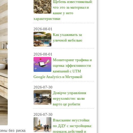
Щебень известняковый:
что это за материал и
какие у него
характеристики
2026-08-01
Как ухаживать за
уличной мебелью
2026-08-01
Мониторинг трафика и
оценка эффективности
кампаний с UTM
Google Analytics и Метрикой
2026-07-30
Довірче управління
нерухомістю: коли
варто це робити
2026-07-30
Взыскание неустойки
по ДДУ с застройщика:
сины без риска
порядок действий и