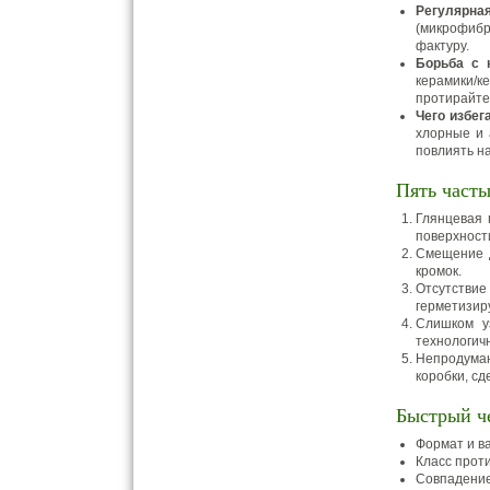
Регулярная
(микрофибр
фактуру.
Борьба с 
керамики/
протирайте
Чего избега
хлорные и 
повлиять на
Пять часты
Глянцевая 
поверхност
Смещение д
кромок.
Отсутстви
герметизир
Слишком у
технологич
Непродуман
коробки, сд
Быстрый ч
Формат и в
Класс прот
Совпадение