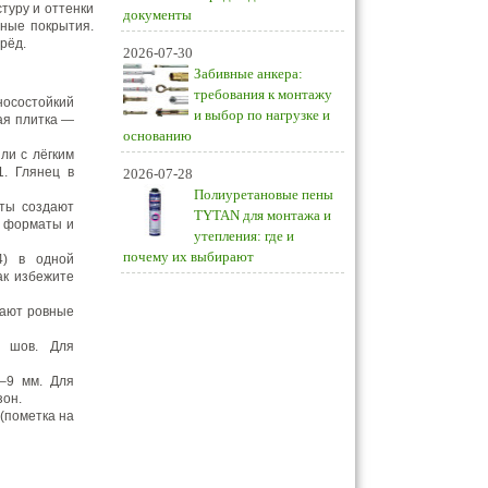
туру и оттенки
документы
ьные покрытия.
рёд.
2026-07-30
Забивные анкера:
требования к монтажу
носостойкий
и выбор по нагрузке и
кая плитка —
основанию
ли с лёгким
1. Глянец в
2026-07-28
Полиуретановые пены
аты создают
TYTAN для монтажа и
е форматы и
утепления: где и
почему их выбирают
4) в одной
ак избежите
дают ровные
й шов. Для
–9 мм. Для
зон.
(пометка на