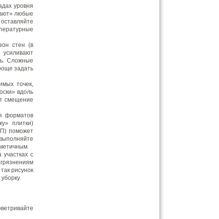
адах уровня
вают» любые
ставляйте
пературные
он стен (в
й усиливают
сь. Сложные
роще задать
имых точек,
оски» вдоль
ют смещение
ля форматов
у» плитки)
ВП) поможет
 выполняйте
рметичным.
 участках с
агрязнениям
 так рисунок
уборку.
ветривайте