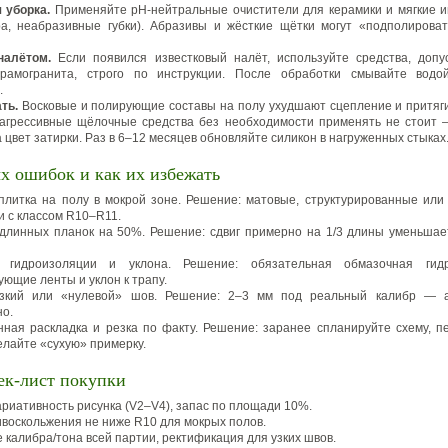
 уборка.
Применяйте pH‑нейтральные очистители для керамики и мягкие 
а, неабразивные губки). Абразивы и жёсткие щётки могут «подполирова
налётом.
Если появился известковый налёт, используйте средства, доп
керамогранита, строго по инструкции. После обработки смывайте водо
.
ть.
Восковые и полирующие составы на полу ухудшают сцепление и притяги
агрессивные щёлочные средства без необходимости применять не стоит 
 цвет затирки. Раз в 6–12 месяцев обновляйте силикон в нагруженных стыках
х ошибок и как их избежать
плитка на полу в мокрой зоне. Решение: матовые, структурированные ил
и с классом R10–R11.
линных планок на 50%. Решение: сдвиг примерно на 1/3 длины уменьша
е гидроизоляции и уклона. Решение: обязательная обмазочная гидр
ующие ленты и уклон к трапу.
зкий или «нулевой» шов. Решение: 2–3 мм под реальный калибр — а
но.
ная раскладка и резка по факту. Решение: заранее спланируйте схему, 
елайте «сухую» примерку.
ек‑лист покупки
ариативность рисунка (V2–V4), запас по площади 10%.
ивоскольжения не ниже R10 для мокрых полов.
 калибра/тона всей партии, ректификация для узких швов.