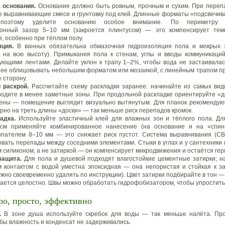
 основания.
Основание должно быть ровным, прочным и сухим. При переп
е выравнивающие смеси и грунтовку под клей. Длинные форматы «подсвечи
 поэтому уделите основанию особое внимание. По периметру о
онный зазор 5–10 мм (закроется плинтусом) — это компенсирует тем
, особенно при тёплом полу.
ция.
В ванных обязательна обмазочная гидроизоляция пола и мокрых з
на всю высоту). Примыкания пола к стенам, углы и вводы коммуникаци
ующими лентами. Делайте уклон к трапу 1–2%, чтобы вода не застаивала
нее облицовывать небольшим форматом или мозаикой; с линейным трапом п
у сторону.
 раскрой.
Рассчитайте схему раскладки заранее: начинайте из самых вид
водите в менее заметные зоны. При продольной раскладке ориентируйте «д
ены — помещение выглядит визуально вытянутым. Для планок рекоменду
рно на треть длины «доски» — так меньше риск перепадов кромок.
адка.
Используйте эластичный клей для влажных зон и тёплого пола. Д
см применяйте комбинированное нанесение (на основание и на «спинк
пателем 8–10 мм — это снижает риск пустот. Система выравнивания (С
вать перепады между соседними элементами. Стыки в углах и у сантехники
 силиконом, а не затиркой — он компенсирует микродвижения и остаётся ге
защита.
Для пола и душевой подходят влагостойкие цементные затирки; на
 контактом с водой уместна эпоксидная — она непористая и стойкая к з
жно своевременно удалять по инструкции). Цвет затирки подбирайте в тон —
тается целостно. Швы можно обработать гидрофобизатором, чтобы упростить 
ро, просто, эффективно
.
В зоне душа используйте скребок для воды — так меньше налёта. Про
обы влажность и конденсат не задерживались.