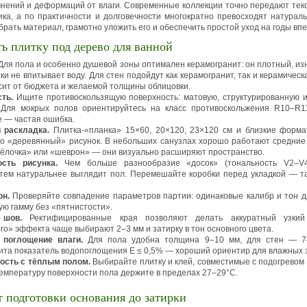
мнений и деформаций от влаги. Современные коллекции точно передают текс
тика, а по практичности и долговечности многократно превосходят натурал
рать материал, грамотно уложить его и обеспечить простой уход на годы впе
ь плитку под дерево для ванной
Для пола и особенно душевой зоны оптимален керамогранит: он плотный, из
ки не впитывает воду. Для стен подойдут как керамогранит, так и керамичес
сит от бюджета и желаемой толщины облицовки.
ть.
Ищите противоскользящую поверхность: матовую, структурированную и
Для мокрых полов ориентируйтесь на класс противоскольжения R10–R1
е — частая ошибка.
 раскладка.
Плитка‑«планка» 15×60, 20×120, 23×120 см и близкие форм
о «деревянный» рисунок. В небольших санузлах хорошо работают средни
«ёлочка» или «шеврон» — они визуально расширяют пространство.
ость рисунка.
Чем больше разнообразие «досок» (тональность V2–V
 тем натуральнее выглядит пол. Перемешайте коробки перед укладкой — т
он.
Проверяйте совпадение параметров партии: одинаковые калибр и тон 
ую гамму без «пятнистости».
 шов.
Ректифицированные края позволяют делать аккуратный узки
го» эффекта чаще выбирают 2–3 мм и затирку в тон основного цвета.
 поглощение влаги.
Для пола удобна толщина 9–10 мм, для стен — 7
ита показатель водопоглощения E ≤ 0,5% — хороший ориентир для влажных 
ость с тёплым полом.
Выбирайте плитку и клей, совместимые с подогревом 
 Температуру поверхности пола держите в пределах 27–29°C.
т подготовки основания до затирки