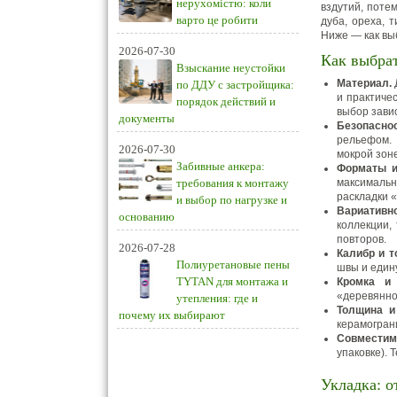
нерухомістю: коли
вздутий, поте
варто це робити
дуба, ореха, 
Ниже — как выб
2026-07-30
Как выбрат
Взыскание неустойки
Материал.
по ДДУ с застройщика:
и практичес
порядок действий и
выбор зави
документы
Безопаснос
рельефом. 
2026-07-30
мокрой зон
Забивные анкера:
Форматы и
требования к монтажу
максимальн
раскладки 
и выбор по нагрузке и
Вариативн
основанию
коллекции,
повторов.
2026-07-28
Калибр и т
Полиуретановые пены
швы и един
TYTAN для монтажа и
Кромка и
«деревянно
утепления: где и
Толщина и
почему их выбирают
керамогран
Совместим
упаковке).
Укладка: о