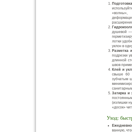
Подготовка
используйт
«волны»,
деформаци
расширения
Гидроизоля
душевой — 
герметизир
лотки удоб
уклон в одн
Разметка и
подрезки у
длинной ст
швов приме
Клей и укл
свыше 60 
зубчатым ш
минимизиро
санитарным
Затирка и 
постоянным
(излишки ну
«досок» чи
Уход: быст
Ежедневно
ванную, чт