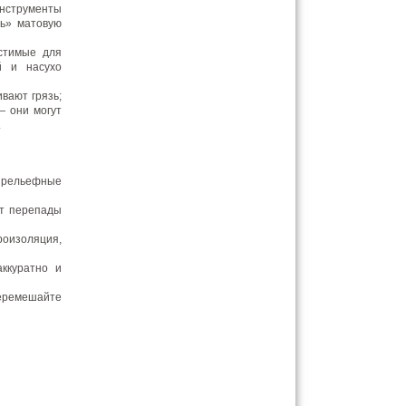
инструменты
ть» матовую
устимые для
й и насухо
вают грязь;
— они могут
.
и рельефные
ет перепады
оизоляция,
ккуратно и
перемешайте