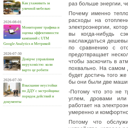
раз больше энергии, ч
Как ухаживать за
уличной мебелью
Почему именно тепло
расходы на отоплен
2026-08-01
электроэнергии, кото
Мониторинг трафика и
оценка эффективности
вы когда-нибудь с
кампаний с UTM
наслаждаться дешевым
Google Analytics и Метрикой
по сравнению с ото
2026-07-30
предотвращает нескол
Довірче управління
чтобы заскочить в ат
нерухомістю: коли
похвально. На самом 
варто це робити
будет достичь того же
2026-07-30
бы они были две машин
Взыскание неустойки
по ДДУ с застройщика:
-Потому что это не т
порядок действий и
углем, дровами или
документы
работает на электроэн
умеренно и комфортно
Потому что обслужи