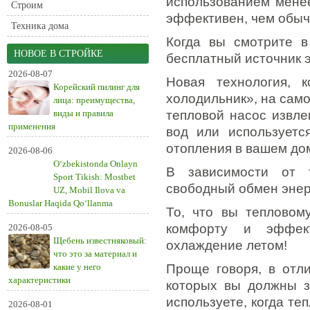
использованием менее
Строим
эффективен, чем обыч
Техника дома
Когда вы смотрите в
НОВОЕ В СТРОЙКЕ
бесплатный источник э
2026-08-07
Новая технология, 
Корейский пилинг для
холодильник», на самом
лица: преимущества,
виды и правила
тепловой насос извле
применения
вод или используетс
отопления в вашем до
2026-08-06
O‘zbekistonda Onlayn
В зависимости от 
Sport Tikish: Mostbet
свободный обмен энер
UZ, Mobil Ilova va
Bonuslar Haqida Qo‘llanma
То, что вы тепловом
комфорту и эффект
2026-08-05
Щебень известняковый:
охлаждение летом!
что это за материал и
какие у него
Проще говоря, в отли
характеристики
которых вы должны з
используете, когда те
2026-08-01