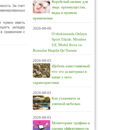
Корейский пилинг для
ность. За счет
лица: преимущества,
ламинированных
виды и правила
применения
е нужно иметь
ршить укладку
2026-08-06
 в сравнении с
O‘zbekistonda Onlayn
Sport Tikish: Mostbet
UZ, Mobil Ilova va
Bonuslar Haqida Qo‘llanma
2026-08-05
Щебень известняковый:
что это за материал и
какие у него
характеристики
2026-08-01
Как ухаживать за
уличной мебелью
2026-08-01
Мониторинг трафика и
оценка эффективности