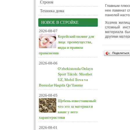
Строим
Главным плюсо
нее ламинат с
Техника дома
панелей насто
НОВОЕ В СТРОЙКЕ
Хозяев жилищ
сложный инст
2026-08-07
материала быс
Корейский пилинг для
другими матер
лица: преимущества,
виды и правила
применения
Поделиться
2026-08-06
O‘zbekistonda Onlayn
Sport Tikish: Mostbet
UZ, Mobil Ilova va
Bonuslar Haqida Qo‘llanma
2026-08-05
Щебень известняковый:
что это за материал и
какие у него
характеристики
2026-08-01