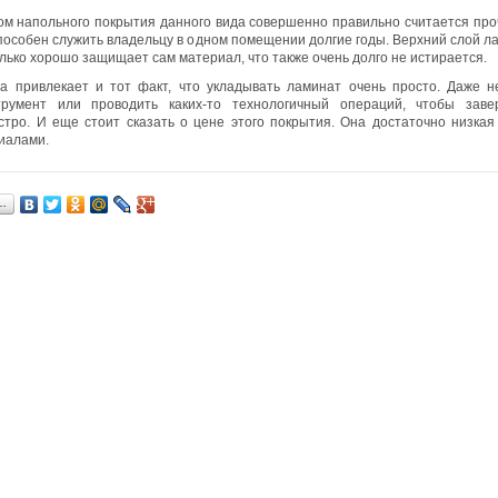
м напольного покрытия данного вида совершенно правильно считается проч
пособен служить владельцу в одном помещении долгие годы. Верхний слой 
лько хорошо защищает сам материал, что также очень долго не истирается.
а привлекает и тот факт, что укладывать ламинат очень просто. Даже н
румент или проводить каких-то технологичный операций, чтобы заве
тро. И еще стоит сказать о цене этого покрытия. Она достаточно низкая
иалами.
…