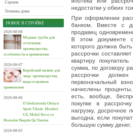
ипотека или рассро
Строим
недостатки у обеих то
Техника дома
При оформлении расс
НОВОЕ В СТРОЙКЕ
банком. Вместе с д
продавец одновременн
2026-08-08
Медные трубы для
В этом документе о
отопления:
которого должна быть
преимущества,
рассрочки составляет
особенности и применение
квартиру покупатель
2026-08-07
сумма, по договору р
Корейский пилинг для
рассрочки долже
лица: преимущества,
первоначальный взн
виды и правила
применения
начислены проценты
есть, вообще, беспр
2026-08-06
покупке в рассрочк
O‘zbekistonda Onlayn
Sport Tikish: Mostbet
нагрузку, досрочное 
UZ, Mobil Ilova va
выгодна, если покупа
Bonuslar Haqida Qo‘llanma
большую сумму денег.
2026-08-05