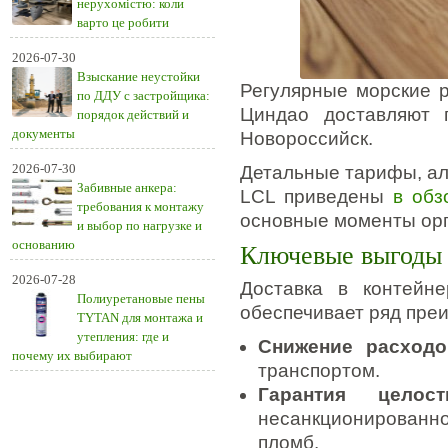
нерухомістю: коли
варто це робити
2026-07-30
Взыскание неустойки
Регулярные морские р
по ДДУ с застройщика:
Циндао доставляют г
порядок действий и
документы
Новороссийск.
2026-07-30
Детальные тарифы, ал
Забивные анкера:
LCL приведены
в обз
требования к монтажу
основные моменты орг
и выбор по нагрузке и
основанию
Ключевые выгоды 
2026-07-28
Доставка в контейн
Полиуретановые пены
обеспечивает ряд пре
TYTAN для монтажа и
утепления: где и
Снижение расход
почему их выбирают
транспортом.
Гарантия целост
несанкционированн
пломб.