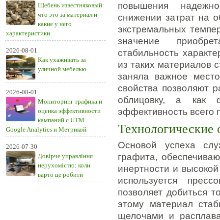
повышения надежно
Щебень известняковый:
что это за материал и
снижении затрат на о
какие у него
экстремальных темпе
характеристики
значение приобре
2026-08-01
стабильность характе
Как ухаживать за
из таких материалов 
уличной мебелью
заняла важное место
свойства позволяют р
2026-08-01
облицовку, а как 
Мониторинг трафика и
эффективность всего 
оценка эффективности
кампаний с UTM
Технологические 
Google Analytics и Метрикой
Основой успеха слу
2026-07-30
графита, обеспечиваю
Довірче управління
нерухомістю: коли
инертности и высокой
варто це робити
используется пресс
позволяет добиться т
этому материал стаб
щелочами и расплава