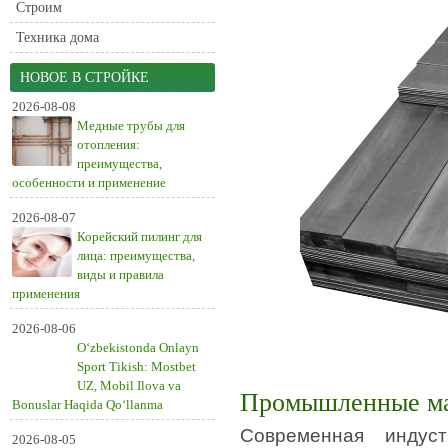
Строим
Техника дома
НОВОЕ В СТРОЙКЕ
2026-08-08
Медные трубы для
отопления:
преимущества,
особенности и применение
2026-08-07
Корейский пилинг для
лица: преимущества,
виды и правила
применения
2026-08-06
O‘zbekistonda Onlayn
Sport Tikish: Mostbet
UZ, Mobil Ilova va
Промышленные ма
Bonuslar Haqida Qo‘llanma
Современная индуст
2026-08-05