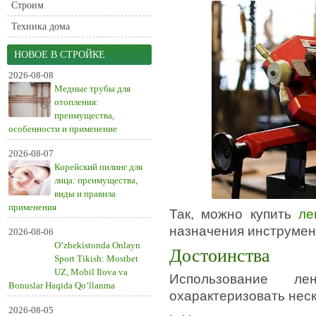
Строим
Техника дома
НОВОЕ В СТРОЙКЕ
2026-08-08
Медные трубы для
отопления:
преимущества,
особенности и применение
2026-08-07
Корейский пилинг для
лица: преимущества,
виды и правила
применения
Так, можно купить
ле
назначения инструмент
2026-08-06
O‘zbekistonda Onlayn
Достоинства
Sport Tikish: Mostbet
UZ, Mobil Ilova va
Использование л
Bonuslar Haqida Qo‘llanma
охарактеризовать нес
2026-08-05