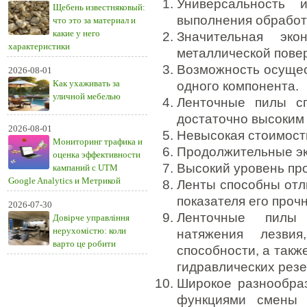
Универсальность 
Щебень известняковый:
выполнения обработ
что это за материал и
какие у него
Значительная эк
характеристики
металлической пове
Возможность осущест
2026-08-01
Как ухаживать за
одного компонента.
уличной мебелью
Ленточные пилы с
достаточно высоким
2026-08-01
Невысокая стоимость
Мониторинг трафика и
Продолжительные эк
оценка эффективности
Высокий уровень пр
кампаний с UTM
Google Analytics и Метрикой
Ленты способны отли
показателя его прочн
2026-07-30
Ленточные пилы 
Довірче управління
нерухомістю: коли
натяжения лезви
варто це робити
способности, а такж
гидравлических резе
Широкое разнообраз
функциями смены п