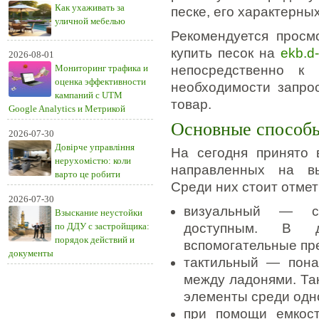
Как ухаживать за
песке, его характерных
уличной мебелью
Рекомендуется просм
купить песок на
ekb.d
2026-08-01
Мониторинг трафика и
непосредственно к 
оценка эффективности
необходимости запро
кампаний с UTM
товар.
Google Analytics и Метрикой
Основные способ
2026-07-30
Довірче управління
На сегодня принято 
нерухомістю: коли
направленных на вы
варто це робити
Среди них стоит отмет
2026-07-30
визуальный — с
Взыскание неустойки
по ДДУ с застройщика:
доступным. В д
порядок действий и
вспомогательные пре
документы
тактильный — пона
между ладонями. Та
элементы среди одн
при помощи емкос