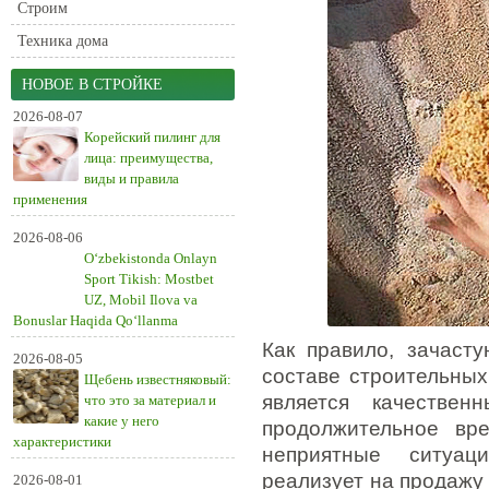
Строим
Техника дома
НОВОЕ В СТРОЙКЕ
2026-08-07
Корейский пилинг для
лица: преимущества,
виды и правила
применения
2026-08-06
O‘zbekistonda Onlayn
Sport Tikish: Mostbet
UZ, Mobil Ilova va
Bonuslar Haqida Qo‘llanma
Как правило, зачаст
2026-08-05
составе строительных
Щебень известняковый:
является качествен
что это за материал и
какие у него
продолжительное вр
характеристики
неприятные ситуац
реализует на продажу
2026-08-01