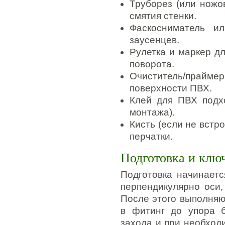
Труборез (или ножо
смятия стенки.
Фаскосниматель и
заусенцев.
Рулетка и маркер д
поворота.
Очиститель/прай
поверхности ПВХ.
Клей для ПВХ подх
монтажа).
Кисть (если не встр
перчатки.
Подготовка и клю
Подготовка начинаетс
перпендикулярно оси,
После этого выполняю
в фитинг до упора б
захода и при необход