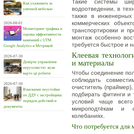
Такие системы ши
Как ухаживать за
водоотведении, в тех
уличной мебелью
также в инженерных 
коммерческих объект
2026-08-01
Мониторинг трафика и
транспортировки и пр
оценка эффективности
монтаж особенно вост
кампаний с UTM
требуется быстрое и 
Google Analytics и Метрикой
Клеевая технолог
2026-07-30
и материалы
Довірче управління
нерухомістю: коли
Чтобы соединение пол
варто це робити
соблюдать совмести
2026-07-30
очиститель (праймер)
Взыскание неустойки
подбирать фитинги и 
по ДДУ с застройщика:
порядок действий и
условий чаще всего
документы
микроподтёкам и 
колебаниях.
Что потребуется для