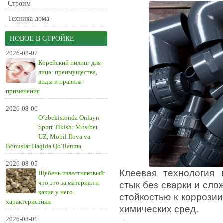
Строим
Техника дома
НОВОЕ В СТРОЙКЕ
2026-08-07
Корейский пилинг для
лица: преимущества,
виды и правила
применения
2026-08-06
O‘zbekistonda Onlayn
Sport Tikish: Mostbet
UZ, Mobil Ilova va
Bonuslar Haqida Qo‘llanma
2026-08-05
Клеевая технология 
Щебень известняковый:
что это за материал и
стык без сварки и сло
какие у него
стойкостью к коррози
характеристики
химических сред.
2026-08-01