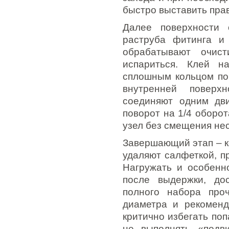
быстро выставить пра
Далее поверхности 
раструба фитинга и
обрабатывают очист
испариться. Клей н
сплошным кольцом по 
внутренней поверх
соединяют одним дв
поворот на 1/4 оборо
узел без смещения нес
Завершающий этап – к
удаляют салфеткой, п
Нагружать и особенн
после выдержки, до
полного набора про
диаметра и рекоменд
критично избегать по
не выполнять «подв