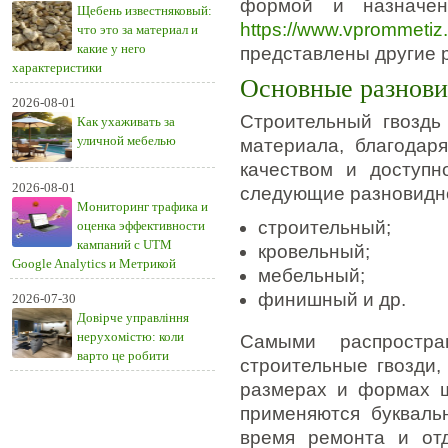
формой и назначен
Щебень известняковый:
https://www.vprommetiz.
что это за материал и
какие у него
представлены другие 
характеристики
Основные разнови
2026-08-01
Строительный гвоздь 
Как ухаживать за
уличной мебелью
материала, благодар
качеством и доступн
2026-08-01
следующие разновидно
Мониторинг трафика и
строительный;
оценка эффективности
кампаний с UTM
кровельный;
Google Analytics и Метрикой
мебельный;
финишный и др.
2026-07-30
Довірче управління
нерухомістю: коли
Самыми распростра
варто це робити
строительные гвозди
размерах и формах ш
применяются буквальн
время ремонта и отд