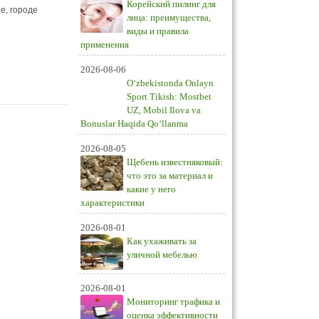
Корейский пилинг для
е, городе
лица: преимущества,
виды и правила
применения
2026-08-06
O‘zbekistonda Onlayn
Sport Tikish: Mostbet
UZ, Mobil Ilova va
Bonuslar Haqida Qo‘llanma
2026-08-05
Щебень известняковый:
что это за материал и
какие у него
характеристики
2026-08-01
Как ухаживать за
уличной мебелью
2026-08-01
Мониторинг трафика и
оценка эффективности