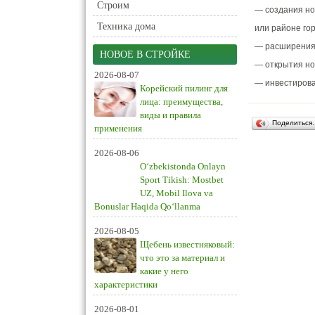
Строим
— создания нов
Техника дома
или районе го
— расширения 
НОВОЕ В СТРОЙКЕ
— открытия но
2026-08-07
— инвестирова
Корейский пилинг для
лица: преимущества,
виды и правила
Поделиться
применения
2026-08-06
O‘zbekistonda Onlayn
Sport Tikish: Mostbet
UZ, Mobil Ilova va
Bonuslar Haqida Qo‘llanma
2026-08-05
Щебень известняковый:
что это за материал и
какие у него
характеристики
2026-08-01