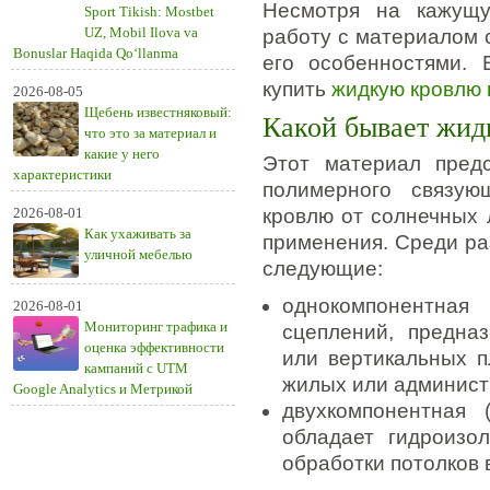
Несмотря на кажущу
Sport Tikish: Mostbet
UZ, Mobil Ilova va
работу с материалом 
Bonuslar Haqida Qo‘llanma
его особенностями.
купить
жидкую кровлю 
2026-08-05
Щебень известняковый:
Какой бывает жид
что это за материал и
какие у него
Этот материал пред
характеристики
полимерного связу
2026-08-01
кровлю от солнечных 
Как ухаживать за
применения. Среди ра
уличной мебелью
следующие:
однокомпонентна
2026-08-01
Мониторинг трафика и
сцеплений, предна
оценка эффективности
или вертикальных п
кампаний с UTM
жилых или админист
Google Analytics и Метрикой
двухкомпонентная 
обладает гидроизо
обработки потолков 