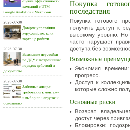
оценка эффективности
Покупка готов
кампаний с UTM
последствия
Google Analytics и Метрикой
Покупка готового п
2026-07-30
получить доступ к р
Довірче управління
нерухомістю: коли
высокому уровню. Но
варто це робити
часто нарушает прав
доступа без возможнос
2026-07-30
Взыскание неустойки
Возможные преимущ
по ДДУ с застройщика:
порядок действий и
Экономия времени
документы
прогресс.
2026-07-30
Доступ к коллекция
Забивные анкера:
которые сложно полу
требования к монтажу
и выбор по нагрузке и
Основные риски
основанию
Возврат владельце
доступ через привяз
Блокировки: подоз