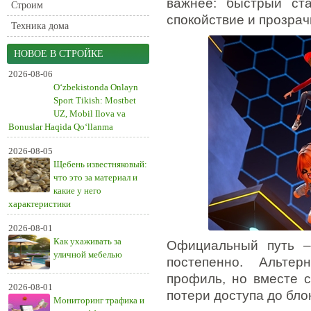
важнее: быстрый ст
Строим
спокойствие и прозрач
Техника дома
НОВОЕ В СТРОЙКЕ
2026-08-06
O‘zbekistonda Onlayn
Sport Tikish: Mostbet
UZ, Mobil Ilova va
Bonuslar Haqida Qo‘llanma
2026-08-05
Щебень известняковый:
что это за материал и
какие у него
характеристики
2026-08-01
Как ухаживать за
Официальный путь – 
уличной мебелью
постепенно. Альте
профиль, но вместе с
2026-08-01
потери доступа до бло
Мониторинг трафика и