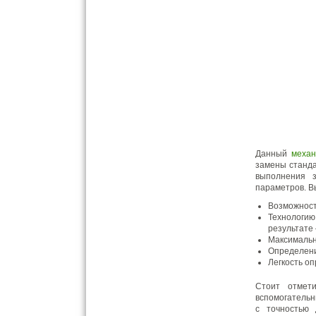
Данный
механ
замены станда
выполнения з
параметров. В
Возможност
Технологию
результате
Максимальн
Определени
Легкость о
Стоит отмет
вспомогательн
с точностью 