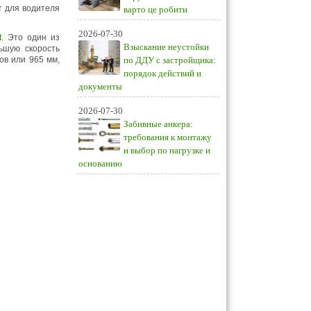
т для водителя
варто це робити
2026-07-30
t
. Это один из
Взыскание неустойки
ьшую скорость
ов или 965 мм,
по ДДУ с застройщика:
порядок действий и
документы
2026-07-30
Забивные анкера:
требования к монтажу
и выбор по нагрузке и
основанию