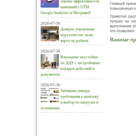
оценка эффективности
Главный призн
кампаний с UTM
повышенную оп
Google Analytics и Метрикой
Грамотно рас
лучших на се
2026-07-30
выполнения оп
Довірче управління
что позволяет
нерухомістю: коли
Важные пр
варто це робити
2026-07-30
Взыскание неустойки
по ДДУ с застройщика:
порядок действий и
документы
2026-07-30
Забивные анкера:
требования к монтажу
и выбор по нагрузке и
основанию