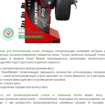
изм для балансировки колес
оснащен специальными лазерами, которые 
ртных рычагов измерения габаритов колес. Чтобы добиться большей точно
адач, в модели Smart Weight производитель реализован бесконтакт
ыделяют еще 5 достоинств данного агрегата:
ь автоматического выбора режима веса
 SmartWeight, позволяющую уменьшить количество используемых грузико
 — такой балансировочный станок экономит не только финансы, но и материа
о точную фиксацию места размещения грузиков
е точного веса
пределения параметров колеса авто
ить, что
балансировочный станок от компании Hunter
может быть у
ым лазерным указателем — HummerHead. Благодаря его использованию, о
до 1 мм разместить балансировочные набивные грузики. В базовую