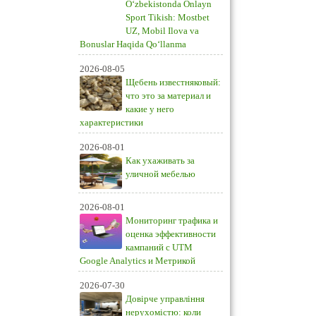
O‘zbekistonda Onlayn
Sport Tikish: Mostbet
UZ, Mobil Ilova va
Bonuslar Haqida Qo‘llanma
2026-08-05
Щебень известняковый:
что это за материал и
какие у него
характеристики
2026-08-01
Как ухаживать за
уличной мебелью
2026-08-01
Мониторинг трафика и
оценка эффективности
кампаний с UTM
Google Analytics и Метрикой
2026-07-30
Довірче управління
нерухомістю: коли