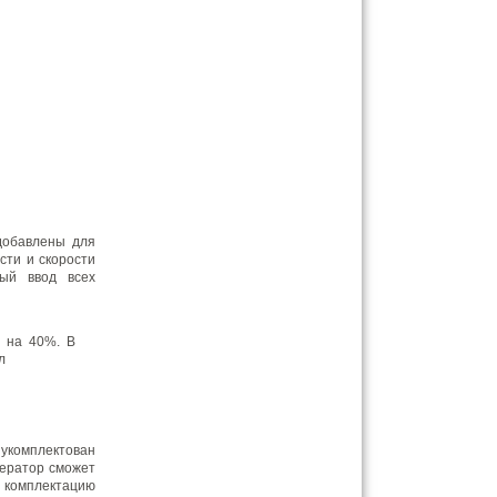
добавлены для
сти и скорости
ный ввод всех
в на 40%. В
л
комплектован
ператор сможет
 комплектацию