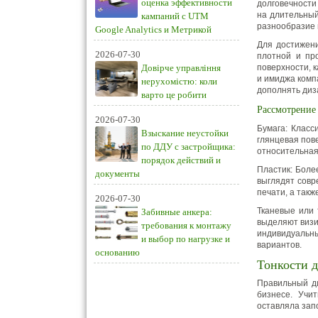
оценка эффективности
долговечности
на длительный
кампаний с UTM
разнообразие 
Google Analytics и Метрикой
Для достижени
2026-07-30
плотной и пр
Довірче управління
поверхности, 
и имиджа комп
нерухомістю: коли
дополнять диз
варто це робити
Рассмотрение
2026-07-30
Бумага: Класс
Взыскание неустойки
глянцевая пов
по ДДУ с застройщика:
относительная
порядок действий и
Пластик: Боле
документы
выглядят совр
печати, а так
2026-07-30
Тканевые или 
Забивные анкера:
выделяют визи
требования к монтажу
индивидуальн
и выбор по нагрузке и
вариантов.
основанию
Тонкости д
Правильный ди
бизнесе. Учи
оставляла зап