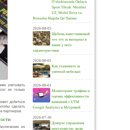
O‘zbekistonda Onlayn
Sport Tikish: Mostbet
UZ, Mobil Ilova va
Bonuslar Haqida Qo‘llanma
2026-08-05
Щебень известняковый:
что это за материал и
какие у него
характеристики
2026-08-01
Как ухаживать за
уличной мебелью
димо учитывать
2026-08-01
ьтат не только
Мониторинг трафика и
оценка эффективности
кампаний с UTM
ожет добиться
 чтобы сделать
Google Analytics и Метрикой
 и партнеров.
2026-07-30
ности
Довірче управління
беспечении их
нерухомістю: коли