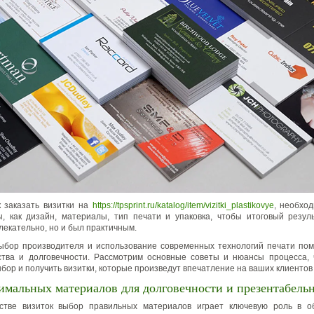
 заказать визитки на
https://tpsprint.ru/katalog/item/vizitki_plastikovye
, необхо
, как дизайн, материалы, тип печати и упаковка, чтобы итоговый резул
лекательно, но и был практичным.
ыбор производителя и использование современных технологий печати пом
ства и долговечности. Рассмотрим основные советы и нюансы процесса,
бор и получить визитки, которые произведут впечатление на ваших клиентов
имальных материалов для долговечности и презентабель
стве визиток выбор правильных материалов играет ключевую роль в о