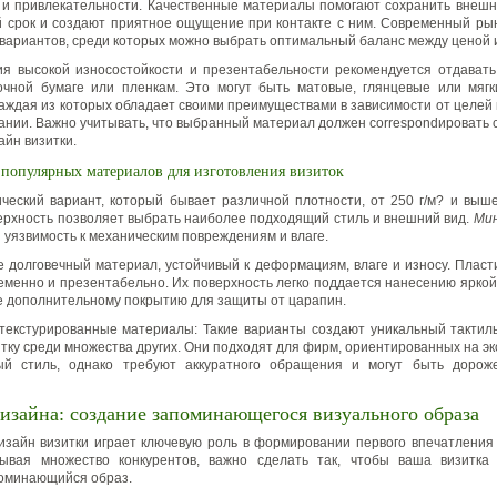
 и привлекательности. Качественные материалы помогают сохранить внешн
 срок и создают приятное ощущение при контакте с ним. Современный ры
вариантов, среди которых можно выбрать оптимальный баланс между ценой и
я высокой износостойкости и презентабельности рекомендуется отдават
очной бумаге или пленкам. Это могут быть матовые, глянцевые или мягк
каждая из которых обладает своими преимуществами в зависимости от целей
ании. Важно учитывать, что выбранный материал должен correspondировать 
айн визитки.
 популярных материалов для изготовления визиток
ический вариант, который бывает различной плотности, от 250 г/м? и выш
ерхность позволяет выбрать наиболее подходящий стиль и внешний вид.
Ми
 уязвимость к механическим повреждениям и влаге.
е долговечный материал, устойчивый к деформациям, влаге и износу. Пласт
еменно и презентабельно. Их поверхность легко поддается нанесению яркой
же дополнительному покрытию для защиты от царапин.
текстурированные материалы: Такие варианты создают уникальный такти
тку среди множества других. Они подходят для фирм, ориентированных на эк
ый стиль, однако требуют аккуратного обращения и могут быть дорож
изайна: создание запоминающегося визуального образа
зайн визитки играет ключевую роль в формировании первого впечатления
тывая множество конкурентов, важно сделать так, чтобы ваша визитка
оминающийся образ.