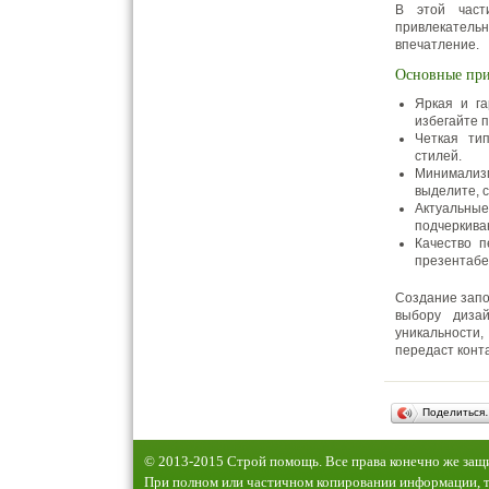
В этой част
привлекатель
впечатление.
Основные при
Яркая и га
избегайте 
Четкая ти
стилей.
Минимализ
выделите, 
Актуальные
подчеркива
Качество п
презентабе
Создание запо
выбору диза
уникальности
передаст конт
Поделиться
© 2013-2015 Строй помощь. Все права конечно же за
При полном или частичном копировании информации, т