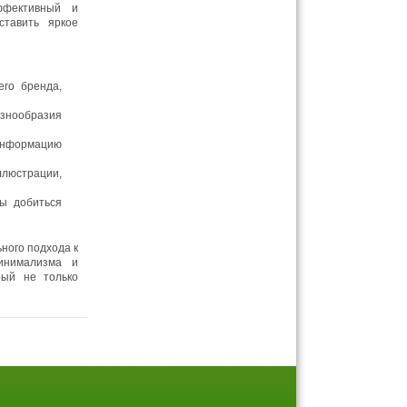
ффективный и
ставить яркое
его бренда,
знообразия
информацию
ллюстрации,
бы добиться
ного подхода к
инимализма и
рый не только