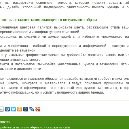
и мы рассмотрим основные тонкости, которые помогут создать э
ный дизайн, способный подчеркнуть уникальность вашего бренда и о
нципы создания запоминающегося визуального образа
рмоничная цветовая палитра: выбирайте цвета, отражающие стиль ваш
перенасыщенности и конфликтующих сочетаний.
пографика: используйте читаемые шрифты и избегайте чрезмерного ра
м и лаконичность: избегайте перегруженности информацией – важную 
сделайте ее заметной.
 и уникальные графические элементы: добавляйте логотипы, иконки или и
ющие индивидуальность.
ечати и материалов: выбирайте качественные бумаги и технологии, что
льности и долговечности.
минающегося визуального образа при разработке визитки требует вниматель
йна, цвета, шрифтов и материалов. Следуя основным принципам м
, вы сможете сформировать эффективный инструмент маркетинга, кото
актную информацию, но и усилит узнаваемость вашего бренда.
…
щищены.
ребуется наличие обратной ссылки на сайт