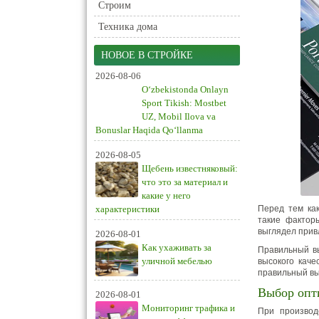
Строим
Техника дома
НОВОЕ В СТРОЙКЕ
2026-08-06
O‘zbekistonda Onlayn
Sport Tikish: Mostbet
UZ, Mobil Ilova va
Bonuslar Haqida Qo‘llanma
2026-08-05
Щебень известняковый:
что это за материал и
какие у него
характеристики
Перед тем как
такие факторы
выглядел прив
2026-08-01
Как ухаживать за
Правильный в
уличной мебелью
высокого каче
правильный вы
Выбор опт
2026-08-01
Мониторинг трафика и
При производ