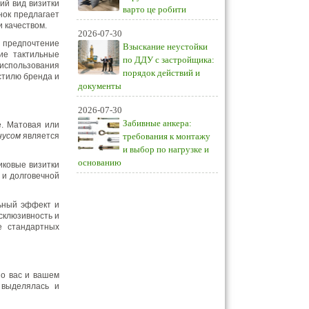
ий вид визитки
варто це робити
нок предлагает
 качеством.
2026-07-30
ь предпочтение
Взыскание неустойки
ие тактильные
по ДДУ с застройщика:
 использования
порядок действий и
стилю бренда и
документы
2026-07-30
Забивные анкера:
е. Матовая или
нусом
является
требования к монтажу
и выбор по нагрузке и
основанию
иковые визитки
 и долговечной
льный эффект и
склюзивность и
е стандартных
 о вас и вашем
 выделялась и