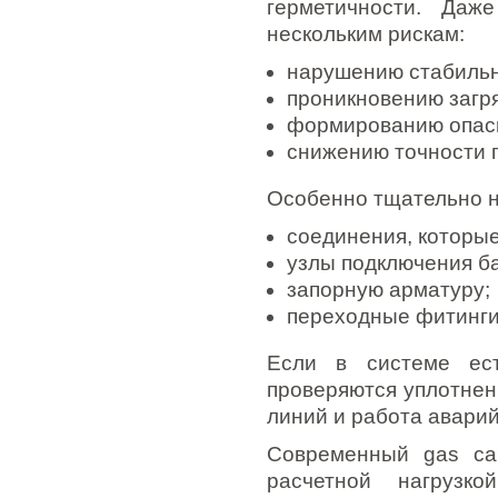
герметичности. Даж
нескольким рискам:
нарушению стабильн
проникновению загря
формированию опасн
снижению точности 
Особенно тщательно н
соединения, которы
узлы подключения б
запорную арматуру;
переходные фитинги
Если в системе е
проверяются уплотнен
линий и работа аварий
Современный gas ca
расчетной нагрузк