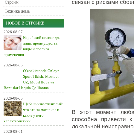
связан с рисками сбое
Строим
Техника дома
НОВОЕ В СТРОЙКЕ
2026-08-07
Корейский пилинг для
лица: преимущества,
виды и правила
применения
2026-08-06
O‘zbekistonda Onlayn
Sport Tikish: Mostbet
UZ, Mobil Ilova va
Bonuslar Haqida Qo‘llanma
2026-08-05
Щебень известняковый:
что это за материал и
В этот момент люба
какие у него
способна привести к
характеристики
локальной неисправно
2026-08-01