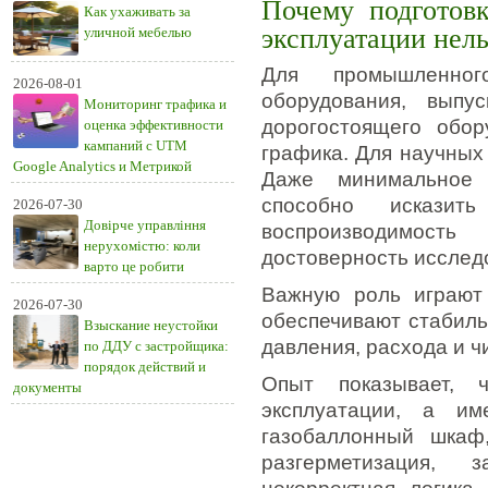
Почему подготовк
Как ухаживать за
эксплуатации нель
уличной мебелью
Для промышленног
2026-08-01
оборудования, выпу
Мониторинг трафика и
дорогостоящего обор
оценка эффективности
кампаний с UTM
графика. Для научных
Google Analytics и Метрикой
Даже минимальное 
способно исказить
2026-07-30
Довірче управління
воспроизводимост
нерухомістю: коли
достоверность исслед
варто це робити
Важную роль играют 
2026-07-30
обеспечивают стабил
Взыскание неустойки
давления, расхода и ч
по ДДУ с застройщика:
порядок действий и
Опыт показывает, 
документы
эксплуатации, а им
газобаллонный шкаф
разгерметизация, 