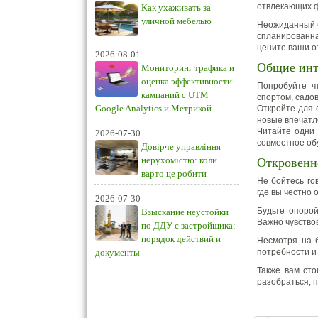
отвлекающих ф
Как ухаживать за
уличной мебелью
Неожиданный б
спланированна
цените ваши о
2026-08-01
Общие инт
Мониторинг трафика и
оценка эффективности
Попробуйте чт
кампаний с UTM
спортом, садо
Google Analytics и Метрикой
Откройте для с
новые впечатле
Читайте одни 
2026-07-30
совместное об
Довірче управління
нерухомістю: коли
Откровенн
варто це робити
Не бойтесь го
где вы честно 
2026-07-30
Будьте опоро
Взыскание неустойки
Важно чувствов
по ДДУ с застройщика:
порядок действий и
Несмотря на б
документы
потребности и
Также вам сто
разобраться, п