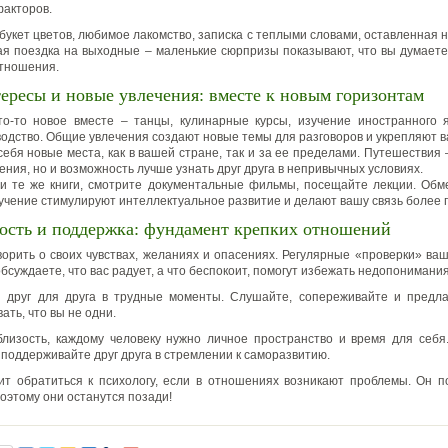
акторов.
укет цветов, любимое лакомство, записка с теплыми словами, оставленная н
я поездка на выходные – маленькие сюрпризы показывают, что вы думаете 
тношения.
ересы и новые увлечения: вместе к новым горизонтам
о-то новое вместе – танцы, кулинарные курсы, изучение иностранного 
водство. Общие увлечения создают новые темы для разговоров и укрепляют в
ебя новые места, как в вашей стране, так и за ее пределами. Путешествия 
ния, но и возможность лучше узнать друг друга в непривычных условиях.
и те же книги, смотрите документальные фильмы, посещайте лекции. Об
учение стимулируют интеллектуальное развитие и делают вашу связь более г
ость и поддержка: фундамент крепких отношений
ворить о своих чувствах, желаниях и опасениях. Регулярные «проверки» ва
обсуждаете, что вас радует, а что беспокоит, помогут избежать недопонимания
й друг для друга в трудные моменты. Слушайте, сопереживайте и предла
ать, что вы не одни.
лизость, каждому человеку нужно личное пространство и время для себя
 поддерживайте друг друга в стремлении к саморазвитию.
ит обратиться к психологу, если в отношениях возникают проблемы. Он 
оэтому они останутся позади!