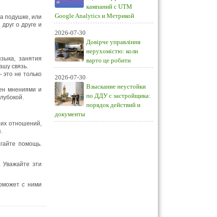
кампаний с UTM
Google Analytics и Метрикой
а подушке, или
друг о друге и
2026-07-30
Довірче управління
нерухомістю: коли
языка, занятия
варто це робити
ашу связь.
– это не только
2026-07-30
Взыскание неустойки
мен мнениями и
по ДДУ с застройщика:
лубокой.
порядок действий и
документы
ших отношений,
.
гайте помощь.
. Уважайте эти
поможет с ними