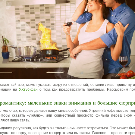
езаметный вор, может украсть искру из отношений, оставив лишь привычку и 
рмации на
УХтуб.фан
о том, как предотвратить проблемы. Рассмотрим по
 романтику: маленькие знаки внимания и большие сюрпр
о мелочах, которые делают вашу связь особенной. Утренний кофе вместе, кор
 чтобы сказать «люблю», или совместный просмотр фильма перед сном 
пляют вашу связь.
дания регулярно, как будто вы только начинаете встречаться. Это может бы
огулка по парку, посещение концерта или выставки. Главное – провести вре