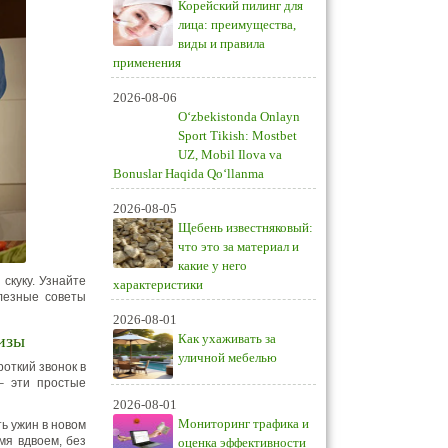
Корейский пилинг для
лица: преимущества,
виды и правила
применения
2026-08-06
O‘zbekistonda Onlayn
Sport Tikish: Mostbet
UZ, Mobil Ilova va
Bonuslar Haqida Qo‘llanma
2026-08-05
Щебень известняковый:
что это за материал и
какие у него
скуку. Узнайте
характеристики
лезные советы
2026-08-01
изы
Как ухаживать за
уличной мебелью
откий звонок в
– эти простые
2026-08-01
Мониторинг трафика и
ть ужин в новом
мя вдвоем, без
оценка эффективности