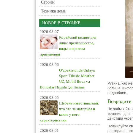
Строим
Техника дома
НОВОЕ В СТРОЙКЕ
2026-08-07
Корейский пилинг для
лица: преимущества,
виды и правила
применения
2026-08-06
O‘zbekistonda Onlayn
Sport Tikish: Mostbet
UZ, Mobil Ilova va
Рутина, как н
Bonuslar Haqida Qo‘llanma
больше инфо
подробнее.
2026-08-05
Возродите
Щебень известняковый:
что это за материал и
Не забывайте 
течение дня,
какие у него
действия укре
характеристики
Планируйте сви
2026-08-01
ресторане, пр