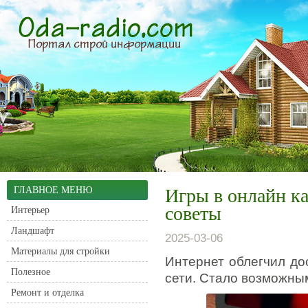
ГЛАВНОЕ МЕНЮ
Игры в онлайн ка
советы
Интерьер
Ландшафт
2025-03-06
Материалы для стройки
Интернет облегчил до
Полезное
сети. Стало возможны
Ремонт и отделка