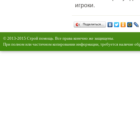
игроки.
Поделиться…
© 2013-2015 Строй помощь. Все права конечно же защищены.
При полном или частичном копировании информации, требуется наличие обр