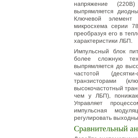
напряжение (220В)
выпрямляется диодны
Ключевой элемент 
микросхема серии 78
преобразуя его в теп
характеристики ЛБП.
Импульсный блок пит
более сложную тех
выпрямляется до высо
частотой (десятк
транзисторами (к
высокочастотный тран
чем у ЛБП), понижаю
Управляет процесс
импульсная модуля
регулировать выходны
Сравнительный ан