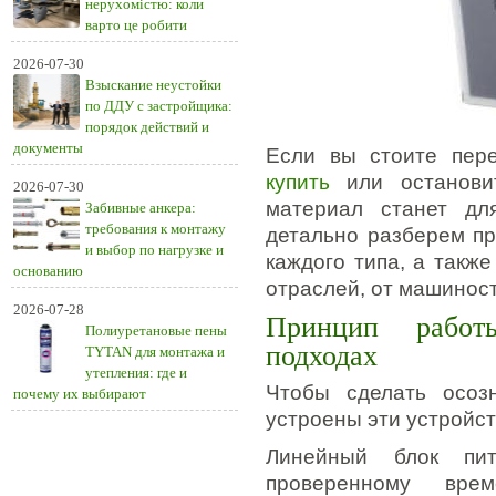
нерухомістю: коли
варто це робити
2026-07-30
Взыскание неустойки
по ДДУ с застройщика:
порядок действий и
документы
Если вы стоите пе
купить
или остановит
2026-07-30
материал станет дл
Забивные анкера:
требования к монтажу
детально разберем п
и выбор по нагрузке и
каждого типа, а такж
основанию
отраслей, от машинос
2026-07-28
Принцип работ
Полиуретановые пены
подходах
TYTAN для монтажа и
утепления: где и
Чтобы сделать осоз
почему их выбирают
устроены эти устройст
Линейный блок пи
проверенному вре