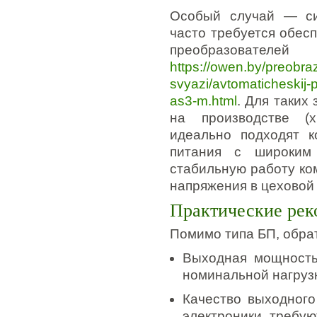
Особый случай — си
часто требуется обесп
преобразовател
https://owen.by/preobrazo
svyazi/avtomaticheskij-
as3-m.html
. Для таких
на производстве (х
идеально подходят 
питания с широким
стабильную работу ко
напряжения в цеховой 
Практические рек
Помимо типа БП, обра
Выходная мощность
номинальной нагрузк
Качество выходного
электроники требу