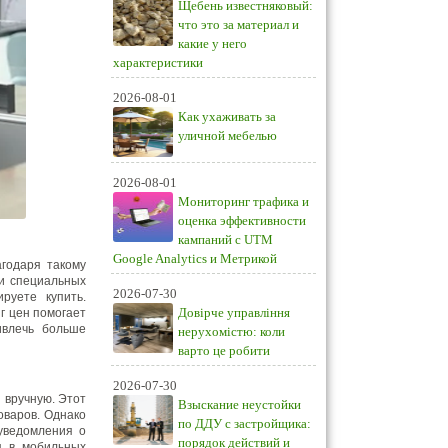
Щебень известняковый:
что это за материал и
какие у него
характеристики
2026-08-01
Как ухаживать за
уличной мебелью
2026-08-01
Мониторинг трафика и
оценка эффективности
кампаний с UTM
Google Analytics и Метрикой
агодаря такому
 и специальных
2026-07-30
руете купить.
Довірче управління
г цен помогает
ивлечь больше
нерухомістю: коли
варто це робити
2026-07-30
 вручную. Этот
Взыскание неустойки
оваров. Однако
по ДДУ с застройщика:
 уведомления о
порядок действий и
я в мобильных