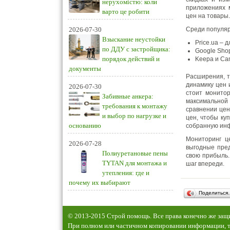
нерухомістю: коли
приложениях 
варто це робити
цен на товары.
2026-07-30
Среди популя
Взыскание неустойки
Price.ua – 
по ДДУ с застройщика:
Google Shop
порядок действий и
Keepa и Ca
документы
Расширения, т
динамику цен 
2026-07-30
стоит монитор
Забивные анкера:
максимальной
требования к монтажу
сравнении цен
и выбор по нагрузке и
цен, чтобы ку
основанию
собранную инф
Мониторинг ц
2026-07-28
выгодные пред
Полиуретановые пены
свою прибыль.
TYTAN для монтажа и
шаг впереди.
утепления: где и
почему их выбирают
Поделиться
© 2013-2015 Строй помощь. Все права конечно же за
При полном или частичном копировании информации, т