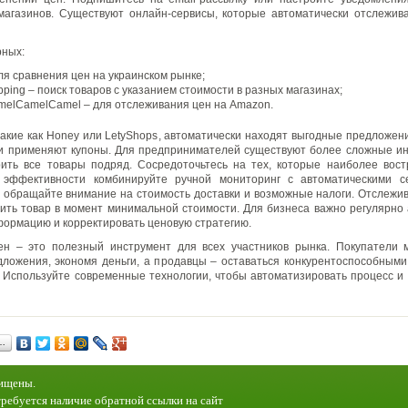
магазинов. Существуют онлайн-сервисы, которые автоматически отслежив
рных:
для сравнения цен на украинском рынке;
ping – поиск товаров с указанием стоимости в разных магазинах;
melCamelCamel – для отслеживания цен на Amazon.
акие как Honey или LetyShops, автоматически находят выгодные предложен
и применяют купоны. Для предпринимателей существуют более сложные и
ить все товары подряд. Сосредоточьтесь на тех, которые наиболее вос
 эффективности комбинируйте ручной мониторинг с автоматическими с
 обращайте внимание на стоимость доставки и возможные налоги. Отслежи
пить товар в момент минимальной стоимости. Для бизнеса важно регулярно
ормацию и корректировать ценовую стратегию.
ен – это полезный инструмент для всех участников рынка. Покупатели м
ложения, экономя деньги, а продавцы – оставаться конкурентоспособными
 Используйте современные технологии, чтобы автоматизировать процесс и 
…
щищены.
ребуется наличие обратной ссылки на сайт