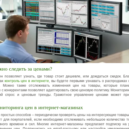
жно следить за ценами?
н позволяет узнать, где товар стоит дешевле, или дождаться скидок. Бл
как
контроль цен в интернете
, вы будете первыми узнавать о распродажах
. Можно также отслеживать изменения цен на товары, которые плани
 с конкурентами позволяет адаптировать свою ценовую политику. Мониторин
ий спрос и ценовые тренды. Грамотное управление ценами может пр
ниторинга цен в интернет-магазинах
 простых способов – периодически проверять цены на интересующие товары
т для покупателей, если необходимо отслеживать небольшое количество т
ного времени и сил. Многие интернет-магазины предлагают подписку на
менении цен. Подпишитесь на email-рассылку или настройте уведомлени