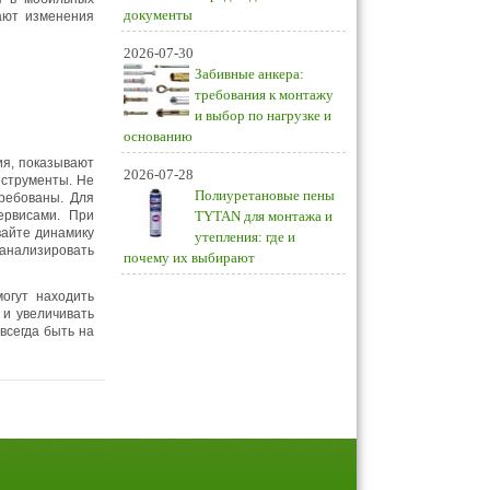
документы
ают изменения
2026-07-30
Забивные анкера:
требования к монтажу
и выбор по нагрузке и
основанию
ия, показывают
2026-07-28
нструменты. Не
Полиуретановые пены
требованы. Для
ервисами. При
TYTAN для монтажа и
вайте динамику
утепления: где и
 анализировать
почему их выбирают
огут находить
 и увеличивать
всегда быть на