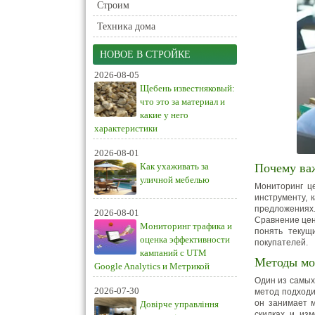
Строим
Техника дома
НОВОЕ В СТРОЙКЕ
2026-08-05
Щебень известняковый:
что это за материал и
какие у него
характеристики
2026-08-01
Как ухаживать за
Почему ва
уличной мебелью
Мониторинг це
инструменту, 
предложениях
2026-08-01
Сравнение цен
Мониторинг трафика и
понять текущ
оценка эффективности
покупателей.
кампаний с UTM
Методы мо
Google Analytics и Метрикой
Один из самых
2026-07-30
метод подходи
он занимает м
Довірче управління
скидках и из