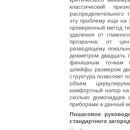
классический приз
распределительного 
эту проблему еще на 
проверенный метод те
удаления от главног
прозрачна: от цен
разводящему локально
диаметром двадцать п
финишным точкам п
шлейфы размером два
структура позволяет 
объем циркулирую
комфортный напор на 
сколько домочадцев 
приборами в данный м
Пошаговое руководс
стандартного загоро