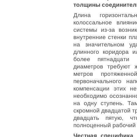
толщины соединител
Длина горизонталь
колоссальное влияни
системы из-за возни
внутренние стенки пл
на значительном уд
длинного коридора и
более пятнадцати 
диаметров требуют ж
метров протяженн
первоначального нап
компенсации этих н
необходимо осознанн
на одну ступень. Та
скромной двадцатой т
двадцать пятую, ч
полноценный рабочий 
Честная специфика