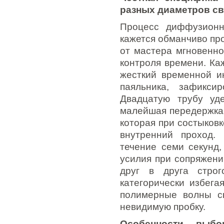
разных диаметров с
Процесс диффузионн
кажется обманчиво пр
от мастера мгновенно
контроля времени. Ка
жесткий временной и
паяльника, зафикси
Двадцатую трубу уд
малейшая передержка 
которая при состыковк
внутренний проход.
течение семи секунд,
усилия при сопряжени
друг в друга строг
категорически избега
полимерные волны ск
невидимую пробку.
Особенности выб