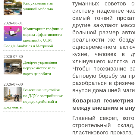
туманных советов с
Как ухаживать за
уличной мебелью
систему надежнее час
самый тонкий прокат
2026-08-01
другие закупают мас
Мониторинг трафика и
большой размер авто
оценка эффективности
реальности же безду
кампаний с UTM
Google Analytics и Метрикой
одновременном вклю
кухне, человек в 
2026-07-30
хлынувшего кипятка, 
Довірче управління
Чтобы проживание за
нерухомістю: коли
варто це робити
бытовую борьбу за пр
разобраться в физиче
2026-07-30
внутри домашней маги
Взыскание неустойки
по ДДУ с застройщика:
Коварная геометрия
порядок действий и
между внешним и вн
документы
Главный секрет, кот
строительный склад
пластикового проката.