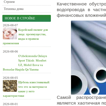
Строим
Качественное обустр
Техника дома
водопровода в частн
финансовых вложений, 
НОВОЕ В СТРОЙКЕ
2026-08-07
Корейский пилинг для
лица: преимущества,
виды и правила
применения
2026-08-06
O‘zbekistonda Onlayn
Sport Tikish: Mostbet
UZ, Mobil Ilova va
Bonuslar Haqida Qo‘llanma
2026-08-05
Щебень известняковый:
что это за материал и
какие у него
характеристики
Самой распростран
является хаотичная п
2026-08-01