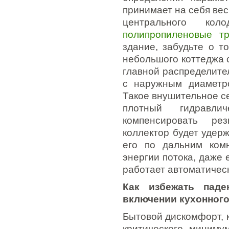
принимает на себя ве
центрального к
полипропиленовые т
здание, забудьте о т
небольшого коттеджа с
главной распределите
с наружным диаметр
Такое внушительное с
плотный гидравли
компенсировать ре
коллектор будет удер
его по дальним ком
энергии потока, даже 
работает автоматическ
Как избежать пад
включении кухонного
Бытовой дискомфорт, к
критического миниму