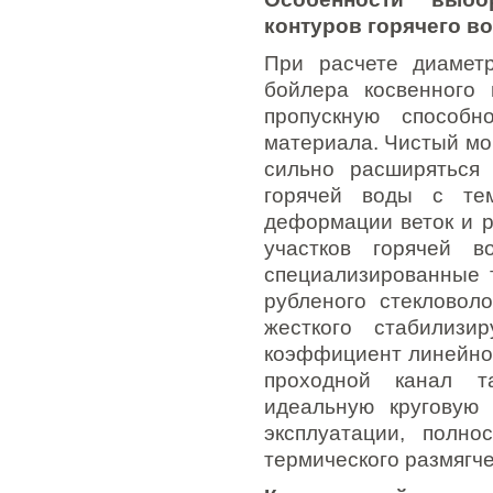
контуров горячего в
При расчете диаметр
бойлера косвенного 
пропускную способн
материала. Чистый мо
сильно расширяться 
горячей воды с те
деформации веток и р
участков горячей в
специализированные 
рубленого стекловол
жесткого стабилизи
коэффициент линейног
проходной канал та
идеальную круговую
эксплуатации, полно
термического размягче