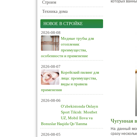
которых ванны
Строим
Техника дома
НОВОЕ В СТРОЙКЕ
2026-08-08
Медные трубы для
отопления:
преимущества,
особенности и применение
2026-08-07
Корейский пилинг для
лица: преимущества,
виды и правила
применения
2026-08-06
O‘zbekistonda Onlayn
Sport Tikish: Mostbet
UZ, Mobil Ilova va
Чугунная 
Bonuslar Haqida Qo‘llanma
На данный мом
сразу нескольк
2026-08-05