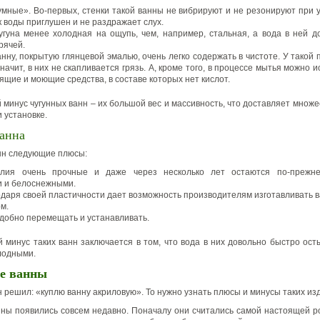
мные». Во-первых, стенки такой ванны не вибрируют и не резонируют при уд
к воды приглушен и не раздражает слух.
угуна менее холодная на ощупь, чем, например, стальная, а вода в ней д
рячей.
нну, покрытую глянцевой эмалью, очень легко содержать в чистоте. У такой
значит, в них не скапливается грязь. А, кроме того, в процессе мытья можно 
ящие и моющие средства, в составе которых нет кислот.
 минус чугунных ванн – их большой вес и массивность, что доставляет множ
 установке.
ванна
нн следующие плюсы:
елия очень прочные и даже через несколько лет остаются по-прежне
 и белоснежными.
одаря своей пластичности дает возможность производителям изготавливать 
м.
удобно перемещать и устанавливать.
й минус таких ванн заключается в том, что вода в них довольно быстро осты
лодными.
е ванны
н решил: «куплю ванну акриловую». То нужно узнать плюсы и минусы таких из
ны появились совсем недавно. Поначалу они считались самой настоящей р