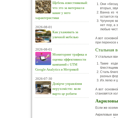
Щебень известняковый:
Они «бесшу
что это за материал и
вторых, зву
Ванна из ч
какие у него
остается го
характеристики
Чугунную ва
нет пор, а 
2026-08-01
любые чист
Как ухаживать за
уличной мебелью
А вот основной
при переносе и
Стальная 
2026-08-01
Мониторинг трафика и
У стальных ва
оценка эффективности
Такие изд
кампаний с UTM
блестящими
Google Analytics и Метрикой
Сталь благ
разных фор
2026-07-30
Их легко и 
Довірче управління
нерухомістю: коли
А вот основно
варто це робити
становятся хо
Акриловы
Если же хозяи
Акриловые ван