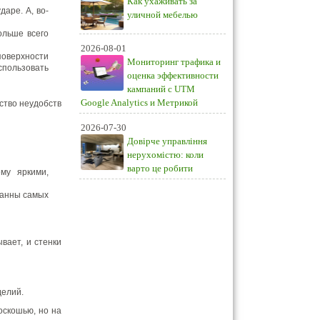
Как ухаживать за
аре. А, во-
уличной мебелью
ольше всего
2026-08-01
 поверхности
Мониторинг трафика и
использовать
оценка эффективности
кампаний с UTM
Google Analytics и Метрикой
ество неудобств
2026-07-30
Довірче управління
нерухомістю: коли
варто це робити
му яркими,
ванны самых
вает, и стенки
делий.
оскошью, но на