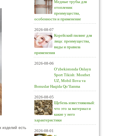
Медные трубы для
отопления:
преимущества,
особенности и применение
2026-08-07
Корейский пилинг для
лица: преимущества,
виды и правила
применения
2026-08-06
O‘zbekistonda Onlayn
Sport Tikish: Mostbet
UZ, Mobil Ilova va
Bonuslar Haqida Qo‘llanma
2026-08-05
Щебень известняковый:
что это за материал и
какие у него
характеристики
х изделий есть
2026-08-01