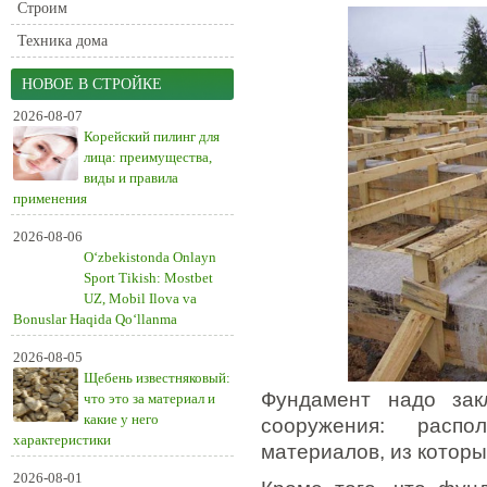
Строим
Техника дома
НОВОЕ В СТРОЙКЕ
2026-08-07
Корейский пилинг для
лица: преимущества,
виды и правила
применения
2026-08-06
O‘zbekistonda Onlayn
Sport Tikish: Mostbet
UZ, Mobil Ilova va
Bonuslar Haqida Qo‘llanma
2026-08-05
Щебень известняковый:
Фундамент надо зак
что это за материал и
какие у него
сооружения: распо
характеристики
материалов, из которы
2026-08-01