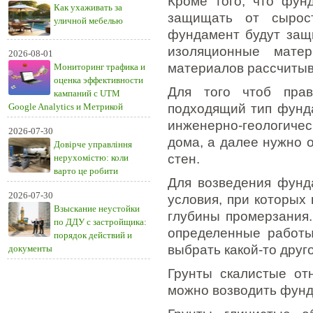
Кроме того, что фун
Как ухаживать за
защищать от сырос
уличной мебелью
фундамент будут защ
изоляционные мате
2026-08-01
материалов рассчитыв
Мониторинг трафика и
оценка эффективности
Для того чтоб прав
кампаний с UTM
Google Analytics и Метрикой
подходящий тип фунд
инженерно-геологиче
2026-07-30
дома, а далее нужно 
Довірче управління
стен.
нерухомістю: коли
варто це робити
Для возведения фунд
2026-07-30
условия, при которых
Взыскание неустойки
глубины промерзания.
по ДДУ с застройщика:
определенные работы
порядок действий и
выбрать какой-то друг
документы
Грунты скалистые от
можно возводить фунд