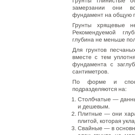
Грунты глинистые о
замерзании они всп
фундамент на общую г
Грунты хрящевые н
Рекомендуемой глу
глубина не меньше по
Для грунтов песчаны
вместе с тем уплотня
фундамента с заглу
сантиметров.
По форме и спос
подразделяются на:
Столбчатые — данн
и дешевым.
Плитные — они хар
плитой, которая укл
Свайные — в основно